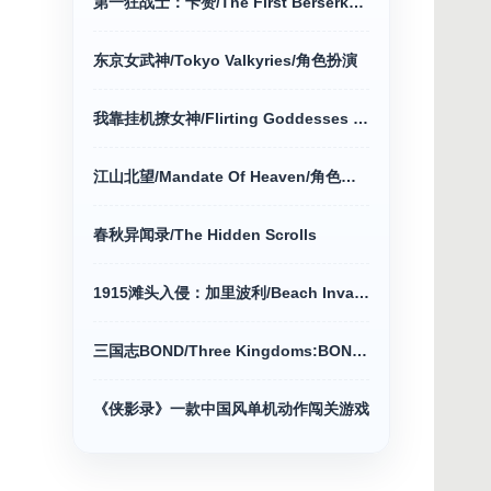
第一狂战士：卡赞/The First Berserker动作冒险
东京女武神/Tokyo Valkyries/角色扮演
我靠挂机撩女神/Flirting Goddesses by AFK
江山北望/Mandate Of Heaven/角色扮演游戏
春秋异闻录/The Hidden Scrolls
1915滩头入侵：加里波利/Beach Invasion动作冒险
三国志BOND/Three Kingdoms:BOND/策略战棋
《侠影录》一款中国风单机动作闯关游戏