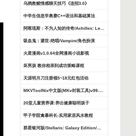
乌鸦救赎情感聊天技巧《连招3.0》
中学生信息学奥赛C++语法和基础算法
阿喀琉斯：不为人知的传奇/Achilles: Legends Untold
吸血鬼：避世-绝唱/Vampire/角色扮演
火星漫画v1.0.64全网漫画小说影视
坏男孩 教你相亲到成功策略课程
天涯明月刀注册领5~18元红包活动
MKVToolNix中文版(MKv封装工具)v99.0.00
20堂儿童营养课:养出健康聪明孩子
甲子学院禽暴科长-实用家居风水教程
群星银河版/Stellaris: Galaxy Edition/策略战棋