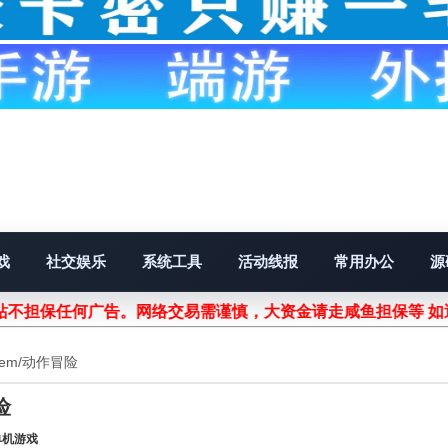
戏
社交娱乐
系统工具
活动线报
常用办公
源
不担保任何广告。网络交易需谨慎，大资金请走咸鱼担保等 如遇
 Them/动作冒险
险
单机游戏