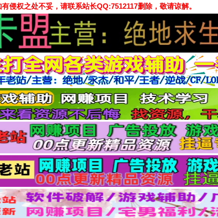
侵权之处不妥，请联系站长QQ:7512117删除，敬请谅解。