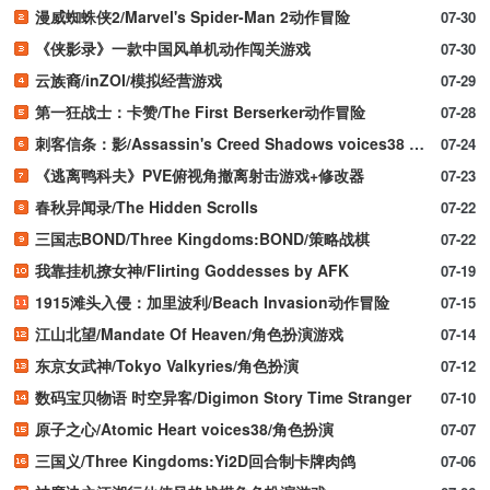
漫威蜘蛛侠2/Marvel's Spider-Man 2动作冒险
07-30
《侠影录》一款中国风单机动作闯关游戏
07-30
云族裔/inZOI/模拟经营游戏
07-29
第一狂战士：卡赞/The First Berserker动作冒险
07-28
刺客信条：影/Assassin's Creed Shadows voices38 新游发布
07-24
《逃离鸭科夫》PVE俯视角撤离射击游戏+修改器
07-23
春秋异闻录/The Hidden Scrolls
07-22
三国志BOND/Three Kingdoms:BOND/策略战棋
07-22
我靠挂机撩女神/Flirting Goddesses by AFK
07-19
1915滩头入侵：加里波利/Beach Invasion动作冒险
07-15
江山北望/Mandate Of Heaven/角色扮演游戏
07-14
东京女武神/Tokyo Valkyries/角色扮演
07-12
数码宝贝物语 时空异客/Digimon Story Time Stranger
07-10
原子之心/Atomic Heart voices38/角色扮演
07-07
三国义/Three Kingdoms:Yi2D回合制卡牌肉鸽
07-06