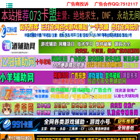
广告商投诉
广告合作QQ:7512117
首页
技术学习
安卓绿化
单机游戏
社交娱乐
系统工具
活动线报
常用办公
源码收集
值得一看