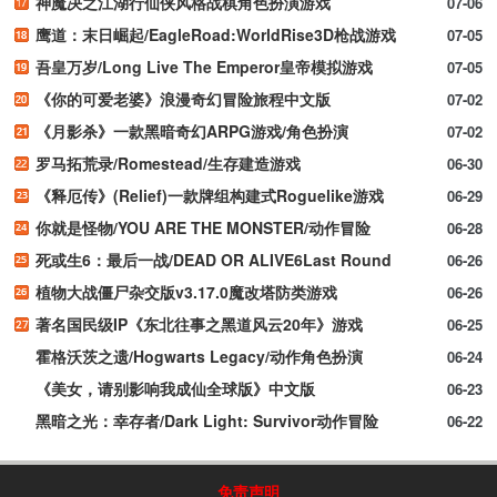
神魔决之江湖行仙侠风格战棋角色扮演游戏
07-06
鹰道：末日崛起/EagleRoad:WorldRise3D枪战游戏
07-05
吾皇万岁/Long Live The Emperor皇帝模拟游戏
07-05
《你的可爱老婆》浪漫奇幻冒险旅程中文版
07-02
《月影杀》一款黑暗奇幻ARPG游戏/角色扮演
07-02
罗马拓荒录/Romestead/生存建造游戏
06-30
《释厄传》(Relief)一款牌组构建式Roguelike游戏
06-29
你就是怪物/YOU ARE THE MONSTER/动作冒险
06-28
死或生6：最后一战/DEAD OR ALIVE6Last Round
06-26
植物大战僵尸杂交版v3.17.0魔改塔防类游戏
06-26
著名国民级IP《东北往事之黑道风云20年》游戏
06-25
霍格沃茨之遗/Hogwarts Legacy/动作角色扮演
06-24
《美女，请别影响我成仙全球版》中文版
06-23
黑暗之光：幸存者/Dark Light: Survivor动作冒险
06-22
免责声明