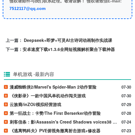
侵权请邮件与我们联系处理。敬请谅解！ 侵权请致信E-mail:
7512117@qq.com
上一篇：
Deepseek+即梦+可灵AI古诗词动画制作实战课
下一篇：
安卓速度下载v1.3.6全网短视频解析聚合下载神器
单机游戏
-最新内容
漫威蜘蛛侠2/Marvel's Spider-Man 2动作冒险
07-30
《侠影录》一款中国风单机动作闯关游戏
07-30
云族裔/inZOI/模拟经营游戏
07-29
第一狂战士：卡赞/The First Berserker动作冒险
07-28
刺客信条：影/Assassin's Creed Shadows voices38 新游发布
07-24
《逃离鸭科夫》PVE俯视角撤离射击游戏+修改器
07-23