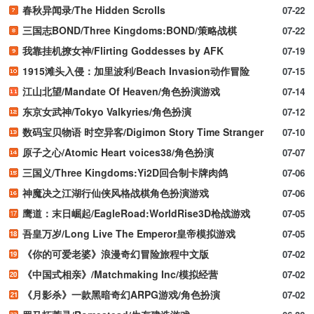
春秋异闻录/The Hidden Scrolls
07-22
三国志BOND/Three Kingdoms:BOND/策略战棋
07-22
我靠挂机撩女神/Flirting Goddesses by AFK
07-19
1915滩头入侵：加里波利/Beach Invasion动作冒险
07-15
江山北望/Mandate Of Heaven/角色扮演游戏
07-14
东京女武神/Tokyo Valkyries/角色扮演
07-12
数码宝贝物语 时空异客/Digimon Story Time Stranger
07-10
原子之心/Atomic Heart voices38/角色扮演
07-07
三国义/Three Kingdoms:Yi2D回合制卡牌肉鸽
07-06
神魔决之江湖行仙侠风格战棋角色扮演游戏
07-06
鹰道：末日崛起/EagleRoad:WorldRise3D枪战游戏
07-05
吾皇万岁/Long Live The Emperor皇帝模拟游戏
07-05
《你的可爱老婆》浪漫奇幻冒险旅程中文版
07-02
《中国式相亲》/Matchmaking Inc/模拟经营
07-02
《月影杀》一款黑暗奇幻ARPG游戏/角色扮演
07-02