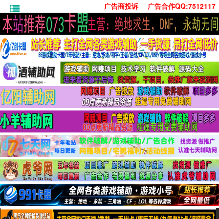
广告商投诉
广告合作QQ:7512117
首页
技术学习
安卓绿化
单机游戏
社交娱乐
系统工具
活动线报
常用办公
源码收集
值得一看