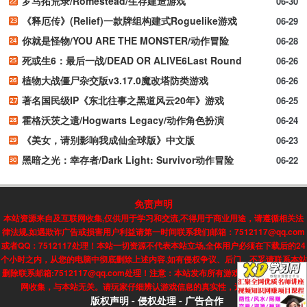
罗马拓荒录/Romestead/生存建造游戏
06-30
《释厄传》(Relief)一款牌组构建式Roguelike游戏
06-29
你就是怪物/YOU ARE THE MONSTER/动作冒险
06-28
死或生6：最后一战/DEAD OR ALIVE6Last Round
06-26
植物大战僵尸杂交版v3.17.0魔改塔防类游戏
06-26
著名国民级IP《东北往事之黑道风云20年》游戏
06-25
霍格沃茨之遗/Hogwarts Legacy/动作角色扮演
06-24
《美女，请别影响我成仙全球版》中文版
06-23
黑暗之光：幸存者/Dark Light: Survivor动作冒险
06-22
免责声明
本站资源来自及互联网收集,仅供用于学习和交流,不得用于商业用途，请遵循相关法
律法规,如遇欺诈广告或损害用户利益请第一时间联系我们邮箱：7512117@qq.com
或者QQ：7512117处理！本站一切资源不代表本站立场,全体用户必须在下载后的24
个小时之内，从您的电脑中彻底删除上述内容.如有侵权争议、后门、不妥请联系本站
删除联系邮箱:7512117@qq.com处理！注意：本站发布所有游戏信息，均来自互联
网收集，与本站无关。请玩家仔细辨认游戏信息的真实性，避免上当受骗!
版权声明
-
侵权处理
-
广告合作