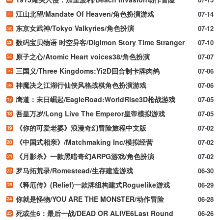
江山北望/Mandate Of Heaven/角色扮演游戏
07-14
东京女武神/Tokyo Valkyries/角色扮演
07-12
数码宝贝物语 时空异客/Digimon Story Time Stranger
07-10
原子之心/Atomic Heart voices38/角色扮演
07-07
三国义/Three Kingdoms:Yi2D回合制卡牌肉鸽
07-06
神魔决之江湖行仙侠风格战棋角色扮演游戏
07-06
鹰道：末日崛起/EagleRoad:WorldRise3D枪战游戏
07-05
吾皇万岁/Long Live The Emperor皇帝模拟游戏
07-05
《你的可爱老婆》浪漫奇幻冒险旅程中文版
07-02
《中国式相亲》/Matchmaking Inc/模拟经营
07-02
《月影杀》一款黑暗奇幻ARPG游戏/角色扮演
07-02
罗马拓荒录/Romestead/生存建造游戏
06-30
《释厄传》(Relief)一款牌组构建式Roguelike游戏
06-29
你就是怪物/YOU ARE THE MONSTER/动作冒险
06-28
死或生6：最后一战/DEAD OR ALIVE6Last Round
06-26