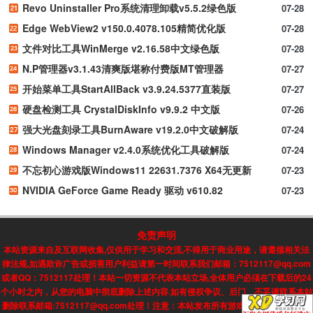
Revo Uninstaller Pro系统清理卸载v5.5.2绿色版
07-28
Edge WebView2 v150.0.4078.105精简优化版
07-28
文件对比工具WinMerge v2.16.58中文绿色版
07-28
N.P管理器v3.1.43清爽版堪称付费版MT管理器
07-27
开始菜单工具StartAllBack v3.9.24.5377直装版
07-27
硬盘检测工具 CrystalDiskInfo v9.9.2 中文版
07-26
强大光盘刻录工具BurnAware v19.2.0中文破解版
07-24
Windows Manager v2.4.0系统优化工具破解版
07-24
不忘初心游戏版Windows11 22631.7376 X64无更新
07-23
NVIDIA GeForce Game Ready 驱动 v610.82
07-23
免责声明
本站资源来自及互联网收集,仅供用于学习和交流,不得用于商业用途，请遵循相关法
律法规,如遇欺诈广告或损害用户利益请第一时间联系我们邮箱：7512117@qq.com
或者QQ：7512117处理！本站一切资源不代表本站立场,全体用户必须在下载后的24
个小时之内，从您的电脑中彻底删除上述内容.如有侵权争议、后门、不妥请联系本站
删除联系邮箱:7512117@qq.com处理！注意：本站发布所有游戏信息，均来自互联