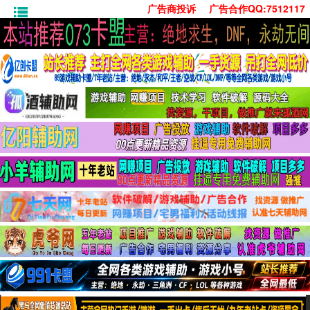
广告商投诉
广告合作QQ:7512117
首页
技术学习
安卓绿化
单机游戏
社交娱乐
系统工具
活动线报
常用办公
源码收集
值得一看