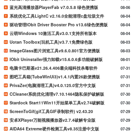
蓝光高清播放器PlayerFab v7.0.5.8 绿色便携版
08-06
系统优化工具LightC v2.16.0全能清理c盘垃圾文件
08-04
驱动管理IObit Driver Booster Pro v13.6绿色便携版
08-04
云萌Windows 10激活工具v3.0.1支持所有版本
08-04
Uotan Toolbox(玩机工具)v3.7.1免费绿色版
08-03
ImageGlass图片浏览工具v9.6.0.801官方便携版
08-03
IObit Uninstaller强力卸载v15.6.0.6多功能破解版
08-01
电脑卡巴斯基v21.26.4.406最尖端科技杀毒软件
07-31
图吧工具箱(TubaWinUi3)v1.4.1内置26款便携版
07-31
PrivaZer(电脑清理工具)v4.0.125.0官方中文版
07-31
CCleaner系统优化清理v7.10.1464隐私保护破解版
07-30
Stardock Start11Win11开始菜单工具v2.74破解版
07-30
ScreenToGif(gif工具GIF录制软件) v2.43.20
07-29
安卓XPlayer万能视频播放器v2.7.4破解专业版
07-29
AIDA64 Extreme硬件检测工具v8.35注册中文版
07-29