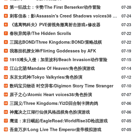
第一狂战士：卡赞/The First Berserker动作冒险
07-28
刺客信条：影/Assassin's Creed Shadows voices38 新游发布
07-24
《逃离鸭科夫》PVE俯视角撤离射击游戏+修改器
07-23
春秋异闻录/The Hidden Scrolls
07-22
三国志BOND/Three Kingdoms:BOND/策略战棋
07-22
我靠挂机撩女神/Flirting Goddesses by AFK
07-19
1915滩头入侵：加里波利/Beach Invasion动作冒险
07-15
江山北望/Mandate Of Heaven/角色扮演游戏
07-14
东京女武神/Tokyo Valkyries/角色扮演
07-12
数码宝贝物语 时空异客/Digimon Story Time Stranger
07-10
原子之心/Atomic Heart voices38/角色扮演
07-07
三国义/Three Kingdoms:Yi2D回合制卡牌肉鸽
07-06
神魔决之江湖行仙侠风格战棋角色扮演游戏
07-06
鹰道：末日崛起/EagleRoad:WorldRise3D枪战游戏
07-05
吾皇万岁/Long Live The Emperor皇帝模拟游戏
07-05