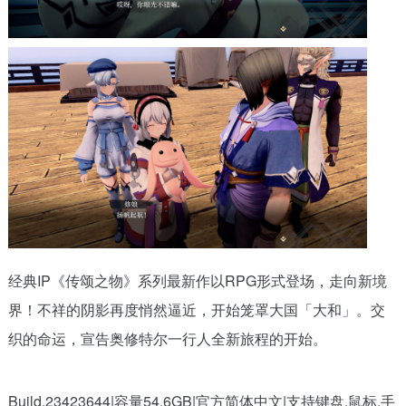
经典IP《传颂之物》系列最新作以RPG形式登场，走向新境
界！不祥的阴影再度悄然逼近，开始笼罩大国「大和」。交
织的命运，宣告奥修特尔一行人全新旅程的开始。
Build.23423644|容量54.6GB|官方简体中文|支持键盘.鼠标.手