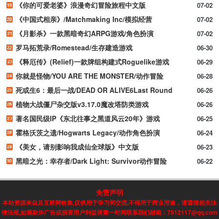
《你的可爱老婆》浪漫奇幻冒险旅程中文版
07-02
《中国式相亲》/Matchmaking Inc/模拟经营
07-02
《月影杀》一款黑暗奇幻ARPG游戏/角色扮演
07-02
罗马拓荒录/Romestead/生存建造游戏
06-30
《释厄传》(Relief)一款牌组构建式Roguelike游戏
06-29
你就是怪物/YOU ARE THE MONSTER/动作冒险
06-28
死或生6：最后一战/DEAD OR ALIVE6Last Round
06-26
植物大战僵尸杂交版v3.17.0魔改塔防类游戏
06-26
著名国民级IP《东北往事之黑道风云20年》游戏
06-25
霍格沃茨之遗/Hogwarts Legacy/动作角色扮演
06-24
《美女，请别影响我成仙全球版》中文版
06-23
黑暗之光：幸存者/Dark Light: Survivor动作冒险
06-22
免责声明
本站资源来自及互联网收集,仅供用于学习和交流,不得用于商业用途，请遵循相关法
律法规,如遇欺诈广告或损害用户利益请第一时间联系我们邮箱：7512117@qq.com