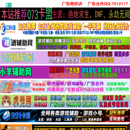
广告商投诉
广告合作QQ:7512117
首页
技术学习
安卓绿化
单机游戏
社交娱乐
系统工具
活动线报
常用办公
源码收集
值得一看