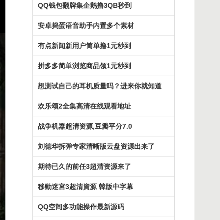
QQ钱包翻牌集企鹅撸3QB秒到
安卓捣蛋语音助手内置多个素材
有点新闻新用户简单撸1元秒到
拼多多简单浏览商品领1元秒到
想测试自己的耳机质量吗？进来你就知道
欢乐颂2全集高清在线观看地址
战争机器超清资源,豆瓣平分7.0
刘德华拆弹专家清晰版云盘资源出来了
期待已久的前任3超清资源来了
移動迷宮3超清資源 韓版中字幕
QQ空间多功能操作最新源码