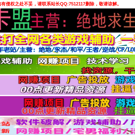
侵权之处不妥，请联系站长QQ:7512117删除，敬请谅解。