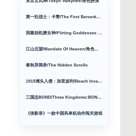
东京女武神/Tokyo Valkyries/角色扮演
第一狂战士：卡赞/The First Berserker动作冒险
我靠挂机撩女神/Flirting Goddesses by AFK
江山北望/Mandate Of Heaven/角色扮演游戏
春秋异闻录/The Hidden Scrolls
1915滩头入侵：加里波利/Beach Invasion动作冒险
三国志BOND/Three Kingdoms:BOND/策略战棋
《侠影录》一款中国风单机动作闯关游戏