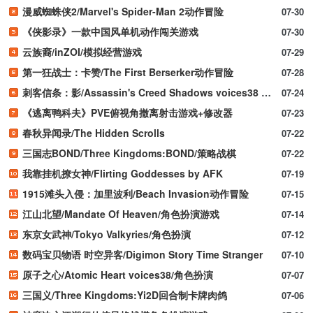
漫威蜘蛛侠2/Marvel's Spider-Man 2动作冒险
07-30
《侠影录》一款中国风单机动作闯关游戏
07-30
云族裔/inZOI/模拟经营游戏
07-29
第一狂战士：卡赞/The First Berserker动作冒险
07-28
刺客信条：影/Assassin's Creed Shadows voices38 新游发布
07-24
《逃离鸭科夫》PVE俯视角撤离射击游戏+修改器
07-23
春秋异闻录/The Hidden Scrolls
07-22
三国志BOND/Three Kingdoms:BOND/策略战棋
07-22
我靠挂机撩女神/Flirting Goddesses by AFK
07-19
1915滩头入侵：加里波利/Beach Invasion动作冒险
07-15
江山北望/Mandate Of Heaven/角色扮演游戏
07-14
东京女武神/Tokyo Valkyries/角色扮演
07-12
数码宝贝物语 时空异客/Digimon Story Time Stranger
07-10
原子之心/Atomic Heart voices38/角色扮演
07-07
三国义/Three Kingdoms:Yi2D回合制卡牌肉鸽
07-06