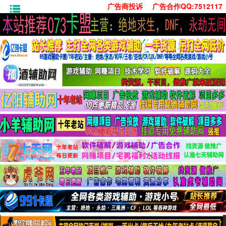
广告商投诉
广告合作QQ:7512117
首页
技术学习
安卓绿化
单机游戏
社交娱乐
系统工具
活动线报
常用办公
源码收集
值得一看