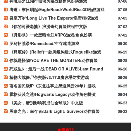
神魔决之江湖行仙侠风格战棋角色扮演游戏
07-06
鹰道：末日崛起/EagleRoad:WorldRise3D枪战游戏
07-05
吾皇万岁/Long Live The Emperor皇帝模拟游戏
07-05
《你的可爱老婆》浪漫奇幻冒险旅程中文版
07-02
《月影杀》一款黑暗奇幻ARPG游戏/角色扮演
07-02
罗马拓荒录/Romestead/生存建造游戏
06-30
《释厄传》(Relief)一款牌组构建式Roguelike游戏
06-29
你就是怪物/YOU ARE THE MONSTER/动作冒险
06-28
死或生6：最后一战/DEAD OR ALIVE6Last Round
06-26
植物大战僵尸杂交版v3.17.0魔改塔防类游戏
06-26
著名国民级IP《东北往事之黑道风云20年》游戏
06-25
霍格沃茨之遗/Hogwarts Legacy/动作角色扮演
06-24
《美女，请别影响我成仙全球版》中文版
06-23
黑暗之光：幸存者/Dark Light: Survivor动作冒险
06-22
免责声明