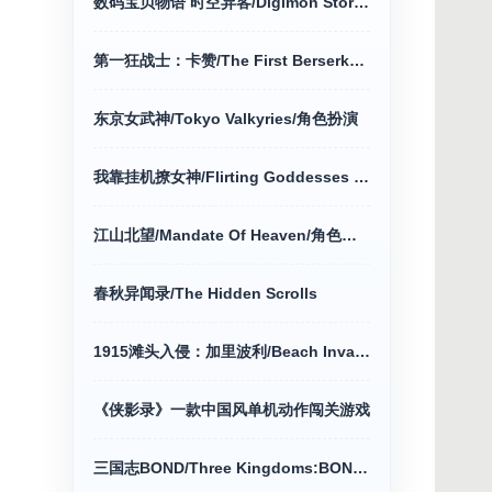
数码宝贝物语 时空异客/Digimon Story Time Stranger
第一狂战士：卡赞/The First Berserker动作冒险
东京女武神/Tokyo Valkyries/角色扮演
我靠挂机撩女神/Flirting Goddesses by AFK
江山北望/Mandate Of Heaven/角色扮演游戏
春秋异闻录/The Hidden Scrolls
1915滩头入侵：加里波利/Beach Invasion动作冒险
《侠影录》一款中国风单机动作闯关游戏
三国志BOND/Three Kingdoms:BOND/策略战棋