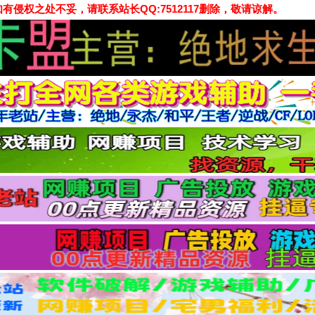
侵权之处不妥，请联系站长QQ:7512117删除，敬请谅解。