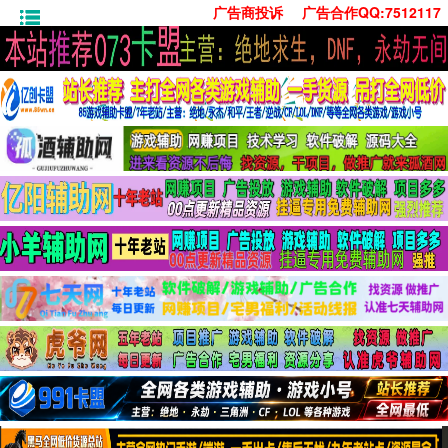
广告商投诉
广告合作QQ:7512117
首页
技术学习
安卓绿化
单机游戏
社交娱乐
系统工具
活动线报
常用办公
源码收集
值得一看