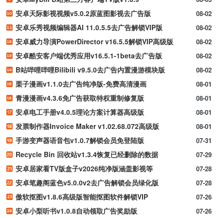
安卓天际影视视频v5.0.2原蓝图影视去广告版
08-02
安卓乐秀视频编辑器AI 11.0.5.5去广告解锁VIP版
08-02
安卓威力导演PowerDirector v16.5.5解锁VIP高级版
08-02
安卓酷安客户端优秀应用v16.5.1-1beta去广告版
08-02
B站哔哩哔哩Bilibili v9.5.0去广告内置漫游模块版
08-02
栗子漫画v1.1.0去广告纯净版-免费高清漫画
08-01
青漫漫画v4.3.6免广告获取特权重制修复版
08-01
安卓电工手册v4.0.5理论方案计算器高级版
08-01
发票制作器Invoice Maker v1.02.68.072高级版
08-01
手游变声器语音包v1.0.7解锁会员免登陆版
07-31
Recycle Bin 回收站v1.3.4恢复已经删除的数据
07-29
安卓居家看TV版盒子v2026纯净版涵盖影视等
07-28
安卓笔趣阁蓝色v5.0.0v2去广告解锁会员绿化版
07-28
傲软抠图v1.8.6高级版智能抠图软件解锁VIP
07-26
安卓小梨听书v1.0.8自动领取广告奖励版
07-26