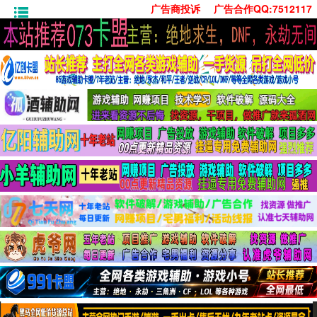
广告商投诉
广告合作QQ:7512117
首页
技术学习
安卓绿化
单机游戏
社交娱乐
系统工具
活动线报
常用办公
源码收集
值得一看