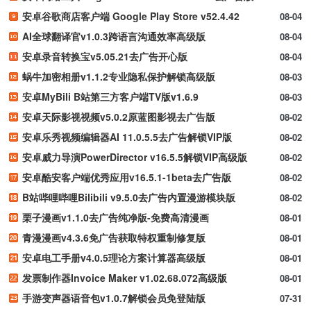
安卓谷歌商店客户端 Google Play Store v52.4.42
08-04
AI全球翻译官v1.0.3跨语言沟通效率高级版
08-04
安卓录音转换宝v5.05.21去广告开心版
08-04
蜗牛加密相册v1.1.2专业隐私保护解锁高级版
08-03
安卓MyBili B站第三方客户端TV版v1.6.9
08-03
安卓天际影视视频v5.0.2原蓝图影视去广告版
08-02
安卓乐秀视频编辑器AI 11.0.5.5去广告解锁VIP版
08-02
安卓威力导演PowerDirector v16.5.5解锁VIP高级版
08-02
安卓酷安客户端优秀应用v16.5.1-1beta去广告版
08-02
B站哔哩哔哩Bilibili v9.5.0去广告内置漫游模块版
08-02
栗子漫画v1.1.0去广告纯净版-免费高清漫画
08-01
青漫漫画v4.3.6免广告获取特权重制修复版
08-01
安卓电工手册v4.0.5理论方案计算器高级版
08-01
发票制作器Invoice Maker v1.02.68.072高级版
08-01
手游变声器语音包v1.0.7解锁会员免登陆版
07-31