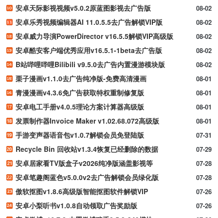
安卓天际影视视频v5.0.2原蓝图影视去广告版
08-02
安卓乐秀视频编辑器AI 11.0.5.5去广告解锁VIP版
08-02
安卓威力导演PowerDirector v16.5.5解锁VIP高级版
08-02
安卓酷安客户端优秀应用v16.5.1-1beta去广告版
08-02
B站哔哩哔哩Bilibili v9.5.0去广告内置漫游模块版
08-02
栗子漫画v1.1.0去广告纯净版-免费高清漫画
08-01
青漫漫画v4.3.6免广告获取特权重制修复版
08-01
安卓电工手册v4.0.5理论方案计算器高级版
08-01
发票制作器Invoice Maker v1.02.68.072高级版
08-01
手游变声器语音包v1.0.7解锁会员免登陆版
07-31
Recycle Bin 回收站v1.3.4恢复已经删除的数据
07-29
安卓居家看TV版盒子v2026纯净版涵盖影视等
07-28
安卓笔趣阁蓝色v5.0.0v2去广告解锁会员绿化版
07-28
傲软抠图v1.8.6高级版智能抠图软件解锁VIP
07-26
安卓小梨听书v1.0.8自动领取广告奖励版
07-26