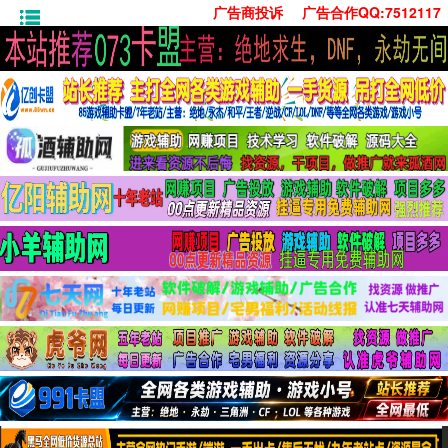
广告商投诉
广告合作QQ:7512117
首页
技术学习
安卓绿化
单机游戏
社交娱乐
系统工具
活动线报
常用办公
源码收集
值得一看