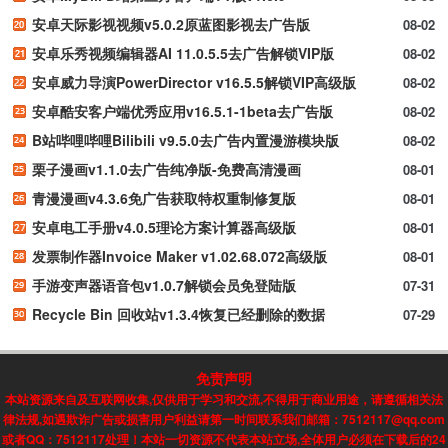
安卓天际影视视频v5.0.2原蓝图影视去广告版
08-02
安卓乐秀视频编辑器AI 11.0.5.5去广告解锁VIP版
08-02
安卓威力导演PowerDirector v16.5.5解锁VIP高级版
08-02
安卓酷安客户端优秀应用v16.5.1-1beta去广告版
08-02
B站哔哩哔哩Bilibili v9.5.0去广告内置漫游模块版
08-02
栗子漫画v1.1.0去广告纯净版-免费高清漫画
08-01
青漫漫画v4.3.6免广告获取特权重制修复版
08-01
安卓电工手册v4.0.5理论方案计算器高级版
08-01
发票制作器Invoice Maker v1.02.68.072高级版
08-01
手游变声器语音包v1.0.7解锁会员免登陆版
07-31
Recycle Bin 回收站v1.3.4恢复已经删除的数据
07-29
免责声明
本站资源来自及互联网收集,仅供用于学习和交流,不得用于商业用途，请遵循相关法
律法规,如遇欺诈广告或损害用户利益请第一时间联系我们邮箱：7512117@qq.com
或者QQ：7512117处理！本站一切资源不代表本站立场,全体用户必须在下载后的24