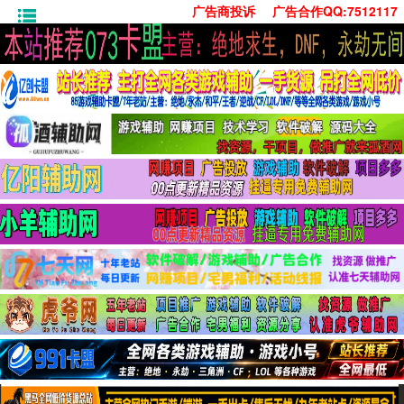
广告商投诉
广告合作QQ:7512117
首页
技术学习
安卓绿化
单机游戏
社交娱乐
系统工具
活动线报
常用办公
源码收集
值得一看