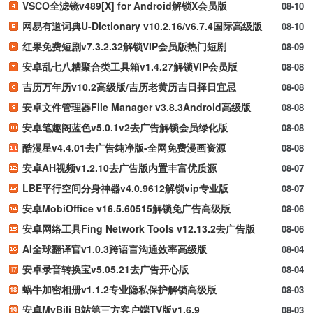
VSCO全滤镜v489[X] for Android解锁X会员版
08-10
网易有道词典U-Dictionary v10.2.16/v6.7.4国际高级版
08-10
红果免费短剧v7.3.2.32解锁VIP会员版热门短剧
08-09
安卓乱七八糟聚合类工具箱v1.4.27解锁VIP会员版
08-08
吉历万年历v10.2高级版/吉历老黄历吉日择日宜忌
08-08
安卓文件管理器File Manager v3.8.3Android高级版
08-08
安卓笔趣阁蓝色v5.0.1v2去广告解锁会员绿化版
08-08
酷漫星v4.4.01去广告纯净版-全网免费漫画资源
08-08
安卓AH视频v1.2.10去广告版内置丰富优质源
08-07
LBE平行空间分身神器v4.0.9612解锁vip专业版
08-07
安卓MobiOffice v16.5.60515解锁免广告高级版
08-06
安卓网络工具Fing Network Tools v12.13.2去广告版
08-06
AI全球翻译官v1.0.3跨语言沟通效率高级版
08-04
安卓录音转换宝v5.05.21去广告开心版
08-04
蜗牛加密相册v1.1.2专业隐私保护解锁高级版
08-03
安卓MyBili B站第三方客户端TV版v1.6.9
08-03