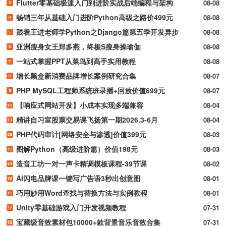
Flutter零基础极速入门到进阶实战后端编程与架构
08-08
畅销三年从基础入门进阶Python高级之路价499元
08-08
跟着王进老师学Python之Django篇第五季开发异步
08-08
亚洲瘦身女王郑多燕，终极S瘦身操瑜伽
08-08
一站式掌握PPT从菜鸟到高手实用教程
08-08
增长黑盒新消费品牌增长案例研究合集
08-07
PHP MySQL工程师系统班录播+回放价值699元
08-07
【响应式网站开发】小成本实现多端兼容
08-04
精讲自习室股票交易课飞扬第一期2026.3-6月
08-04
PHP代码审计[网络安全与渗透]价值399元
08-03
图解Python（高级进阶篇）价值198元
08-03
造音工坊一对一声卡精调模板课程-39节课
08-02
AI闪电品牌课一键写广告语3秒出创意图
08-01
巧用妙用Word查找与替换方法与实例教程
08-01
Unity零基础游戏入门开发视频教程
07-31
宝藏级音效素材包10000+款背景音乐音效合集
07-31