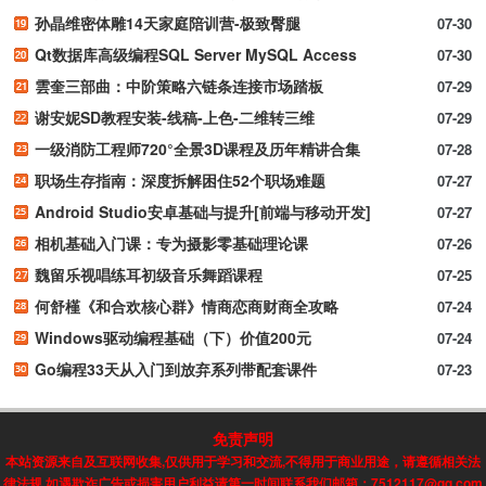
孙晶维密体雕14天家庭陪训营-极致臀腿
07-30
Qt数据库高级编程SQL Server MySQL Access
07-30
雲奎三部曲：中阶策略六链条连接市场踏板
07-29
谢安妮SD教程安装-线稿-上色-二维转三维
07-29
一级消防工程师720°全景3D课程及历年精讲合集
07-28
职场生存指南：深度拆解困住52个职场难题
07-27
Android Studio安卓基础与提升[前端与移动开发]
07-27
相机基础入门课：专为摄影零基础理论课
07-26
魏留乐视唱练耳初级音乐舞蹈课程
07-25
何舒槿《和合欢核心群》情商恋商财商全攻略
07-24
Windows驱动编程基础（下）价值200元
07-24
Go编程33天从入门到放弃系列带配套课件
07-23
免责声明
本站资源来自及互联网收集,仅供用于学习和交流,不得用于商业用途，请遵循相关法
律法规,如遇欺诈广告或损害用户利益请第一时间联系我们邮箱：7512117@qq.com