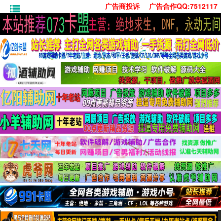
广告商投诉
广告合作QQ:7512117
首页
技术学习
安卓绿化
单机游戏
社交娱乐
系统工具
活动线报
常用办公
源码收集
值得一看