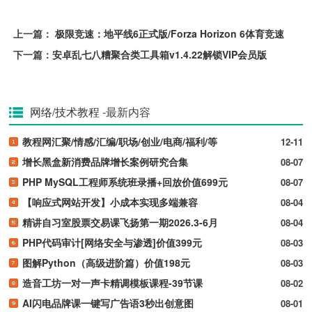
上一篇：
极限竞速：地平线6正式版/Forza Horizon 6体育竞速
下一篇：
安卓乱七八糟聚合类工具箱v1.4.22解锁VIP会员版
网络/技术教程
-最新内容
教程网汇聚/情感/汇编/职场/创业/电商/福利/等
12-11
增长黑盒新消费品牌增长案例研究合集
08-07
PHP MySQL工程师系统班录播+回放价值699元
08-07
【响应式网站开发】小成本实现多端兼容
08-04
精讲自习室股票交易课飞扬第一期2026.3-6月
08-04
PHP代码审计[网络安全与渗透]价值399元
08-03
图解Python（高级进阶篇）价值198元
08-03
造音工坊一对一声卡精调模板课程-39节课
08-02
AI闪电品牌课一键写广告语3秒出创意图
08-01