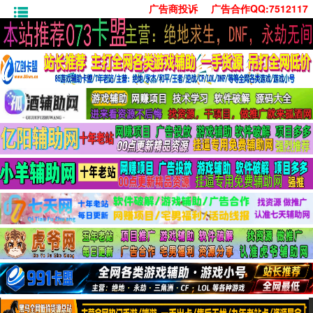
广告商投诉
广告合作QQ:7512117
首页
技术学习
安卓绿化
单机游戏
社交娱乐
系统工具
活动线报
常用办公
源码收集
值得一看