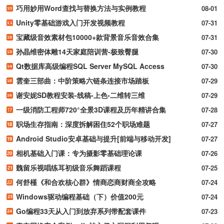
巧用妙用Word查找与替换方法与实例教程
08-01
Unity零基础游戏入门开发视频教程
07-31
宝藏级音效素材包10000+款背景音乐音效合集
07-31
孙晶维密体雕14天家庭陪训营-极致臀腿
07-30
Qt数据库高级编程SQL Server MySQL Access
07-30
雲奎三部曲：中阶策略六链条连接市场踏板
07-29
谢安妮SD教程安装-线稿-上色-二维转三维
07-29
一级消防工程师720°全景3D课程及历年精讲合集
07-28
职场生存指南：深度拆解困住52个职场难题
07-27
Android Studio安卓基础与提升[前端与移动开发]
07-27
相机基础入门课：专为摄影零基础理论课
07-26
魏留乐视唱练耳初级音乐舞蹈课程
07-25
何舒槿《和合欢核心群》情商恋商财商全攻略
07-24
Windows驱动编程基础（下）价值200元
07-24
Go编程33天从入门到放弃系列带配套课件
07-23