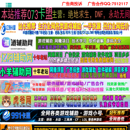
广告商投诉
广告合作QQ:7512117
首页
技术学习
安卓绿化
单机游戏
社交娱乐
系统工具
活动线报
常用办公
源码收集
值得一看