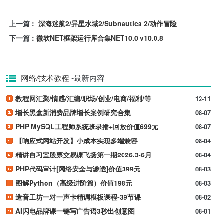
上一篇：
深海迷航2/异星水域2/Subnautica 2/动作冒险
下一篇：
微软NET框架运行库合集NET10.0 v10.0.8
网络/技术教程
-最新内容
教程网汇聚/情感/汇编/职场/创业/电商/福利/等
12-11
增长黑盒新消费品牌增长案例研究合集
08-07
PHP MySQL工程师系统班录播+回放价值699元
08-07
【响应式网站开发】小成本实现多端兼容
08-04
精讲自习室股票交易课飞扬第一期2026.3-6月
08-04
PHP代码审计[网络安全与渗透]价值399元
08-03
图解Python（高级进阶篇）价值198元
08-03
造音工坊一对一声卡精调模板课程-39节课
08-02
AI闪电品牌课一键写广告语3秒出创意图
08-01