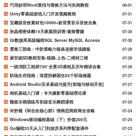
巧用妙用Word查找与替换方法与实例教程
08-01
Unity零基础游戏入门开发视频教程
07-31
宝藏级音效素材包10000+款背景音乐音效合集
07-31
孙晶维密体雕14天家庭陪训营-极致臀腿
07-30
Qt数据库高级编程SQL Server MySQL Access
07-30
雲奎三部曲：中阶策略六链条连接市场踏板
07-29
谢安妮SD教程安装-线稿-上色-二维转三维
07-29
一级消防工程师720°全景3D课程及历年精讲合集
07-28
职场生存指南：深度拆解困住52个职场难题
07-27
Android Studio安卓基础与提升[前端与移动开发]
07-27
相机基础入门课：专为摄影零基础理论课
07-26
魏留乐视唱练耳初级音乐舞蹈课程
07-25
何舒槿《和合欢核心群》情商恋商财商全攻略
07-24
Windows驱动编程基础（下）价值200元
07-24
Go编程33天从入门到放弃系列带配套课件
07-23