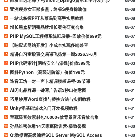
08-08
亚洲瘦身女王郑多燕，终极S瘦身操瑜伽
08-08
一站式掌握PPT从菜鸟到高手实用教程
08-08
增长黑盒新消费品牌增长案例研究合集
08-07
PHP MySQL工程师系统班录播+回放价值699元
08-07
【响应式网站开发】小成本实现多端兼容
08-04
精讲自习室股票交易课飞扬第一期2026.3-6月
08-04
PHP代码审计[网络安全与渗透]价值399元
08-03
图解Python（高级进阶篇）价值198元
08-03
造音工坊一对一声卡精调模板课程-39节课
08-02
AI闪电品牌课一键写广告语3秒出创意图
08-01
巧用妙用Word查找与替换方法与实例教程
08-01
Unity零基础游戏入门开发视频教程
07-31
宝藏级音效素材包10000+款背景音乐音效合集
07-31
孙晶维密体雕14天家庭陪训营-极致臀腿
07-30
Qt数据库高级编程SQL Server MySQL Access
07-30