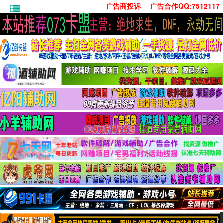
广告商投诉
广告合作QQ:7512117
首页
技术学习
安卓绿化
单机游戏
社交娱乐
系统工具
活动线报
常用办公
源码收集
值得一看