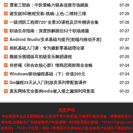
雲奎三部曲：中阶策略六链条连接市场踏板
07-29
谢安妮SD教程安装-线稿-上色-二维转三维
07-29
一级消防工程师720°全景3D课程及历年精讲合集
07-28
职场生存指南：深度拆解困住52个职场难题
07-27
Android Studio安卓基础与提升[前端与移动开发]
07-27
相机基础入门课：专为摄影零基础理论课
07-26
魏留乐视唱练耳初级音乐舞蹈课程
07-25
何舒槿《和合欢核心群》情商恋商财商全攻略
07-24
Windows驱动编程基础（下）价值200元
07-24
Go编程33天从入门到放弃系列带配套课件
07-23
真实网络安全案例redis被入侵之漏洞利用复现
07-22
免责声明
本站资源来自及互联网收集,仅供用于学习和交流,不得用于商业用途，请遵循相关法
律法规,如遇欺诈广告或损害用户利益请第一时间联系我们邮箱：7512117@qq.com
或者QQ：7512117处理！本站一切资源不代表本站立场,全体用户必须在下载后的24