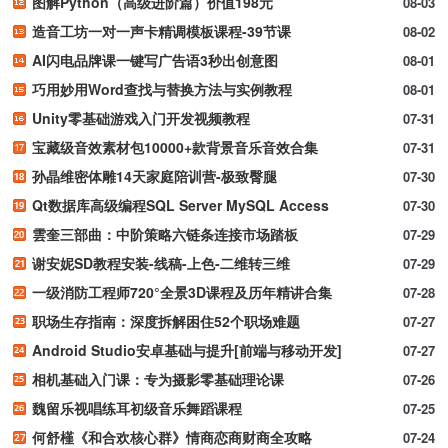
图解Python（高级进阶篇）价值198元
08-03
造音工坊一对一声卡精调模板课程-39节课
08-02
AI闪电品牌课一键写广告语3秒出创意图
08-01
巧用妙用Word查找与替换方法与实例教程
08-01
Unity零基础游戏入门开发视频教程
07-31
宝藏级音效素材包10000+款背景音乐音效合集
07-31
孙晶维密体雕14天家庭陪训营-极致臀腿
07-30
Qt数据库高级编程SQL Server MySQL Access
07-30
雲奎三部曲：中阶策略六链条连接市场踏板
07-29
谢安妮SD教程安装-线稿-上色-二维转三维
07-29
一级消防工程师720°全景3D课程及历年精讲合集
07-28
职场生存指南：深度拆解困住52个职场难题
07-27
Android Studio安卓基础与提升[前端与移动开发]
07-27
相机基础入门课：专为摄影零基础理论课
07-26
魏留乐视唱练耳初级音乐舞蹈课程
07-25
何舒槿《和合欢核心群》情商恋商财商全攻略
07-24