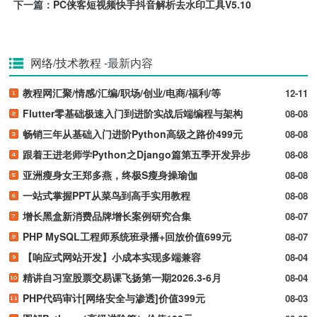
下一篇：
PC侠客短视频快手抖音解析去水印工具V5.10
网络/技术教程
-最新内容
教程网汇聚/情感/汇编/职场/创业/电商/福利/等
12-11
Flutter零基础极速入门到进阶实战后端编程与架构
08-08
畅销三年从基础入门进阶Python高级之路价499元
08-08
跟着王进老师学Python之Django篇第五季开发异步
08-08
亚洲瘦身女王郑多燕，终极S瘦身操瑜伽
08-08
一站式掌握PPT从菜鸟到高手实用教程
08-08
增长黑盒新消费品牌增长案例研究合集
08-07
PHP MySQL工程师系统班录播+回放价值699元
08-07
【响应式网站开发】小成本实现多端兼容
08-04
精讲自习室股票交易课飞扬第一期2026.3-6月
08-04
PHP代码审计[网络安全与渗透]价值399元
08-03