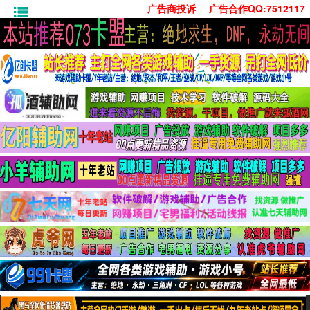
广告商投诉
广告合作QQ:7512117
首页
技术学习
安卓绿化
单机游戏
社交娱乐
系统工具
活动线报
常用办公
源码收集
值得一看