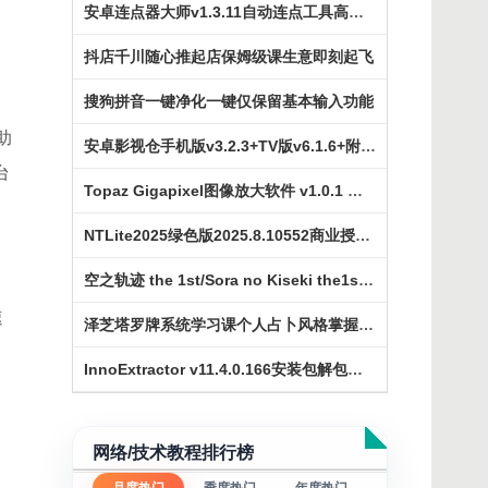
安卓连点器大师v1.3.11自动连点工具高级版
抖店千川随心推起店保姆级课生意即刻起飞
搜狗拼音一键净化一键仅保留基本输入功能
助
安卓影视仓手机版v3.2.3+TV版v6.1.6+附可用接口
台
Topaz Gigapixel图像放大软件 v1.0.1 破解版
NTLite2025绿色版2025.8.10552商业授权版
空之轨迹 the 1st/Sora no Kiseki the1st角色扮演
速
泽芝塔罗牌系统学习课个人占卜风格掌握专业能力
InnoExtractor v11.4.0.166安装包解包中文破解版
，
网络/技术教程排行榜