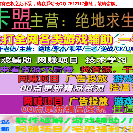
侵权之处不妥，请联系站长QQ:7512117删除，敬请谅解。