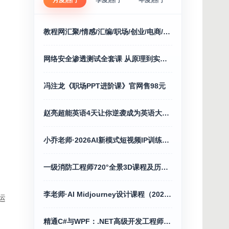
月度热门
季度热门
年度热门
教程网汇聚/情感/汇编/职场/创业/电商/福利/等
网络安全渗透测试全套课 从原理到实战200课
冯注龙《职场PPT进阶课》官网售98元
赵亮超能英语4天让你逆袭成为英语大神127.0G
小乔老师·2026AI新模式短视频IP训练营（更新）
一级消防工程师720°全景3D课程及历年精讲合集
李老师·AI Midjourney设计课程（2026）
运
精通C#与WPF：.NET高级开发工程师之路