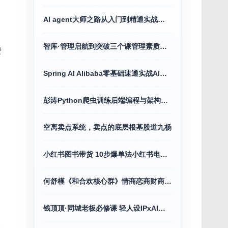
AI agent大师之路从入门到精通实战指南
智库·管理启航到突破三个课管理素质课程
费
Spring Al Alibaba零基础速通实战AI应用+Java全端
彭涛Python爬虫训练后端编程与架构营价值4699
空离卖点系统，卖点的底层根基股道九杨
小红书图书带货 10步爆单法小红书电商教程
何舒槿《和合欢核心群》情商恋商财商全攻略
钱顶顶·同城老板必修课 轻人设IPxAI获客