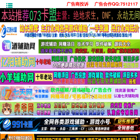
广告商投诉
广告合作QQ:7512117
首页
技术学习
安卓绿化
单机游戏
社交娱乐
系统工具
活动线报
常用办公
源码收集
值得一看