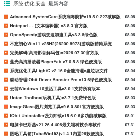
系统,优化,安全
-最新内容
Advanced SystemCare系统病毒防护v19.5.0.227破解版
08-08
Notepad - - (文本编辑器) v3.8.3 官方版
08-06
OpenSpeedy游戏变速加速工具v3.3.8绿色版
08-06
不忘初心Win11 v25H2(26200.8973)游戏版精简系统
08-06
完美解码(高清影音解码包)v2026.07.30官方版
08-06
蓝光高清播放器PlayerFab v7.0.5.8 绿色便携版
08-06
系统优化工具LightC v2.16.0全能清理c盘垃圾文件
08-04
驱动管理IObit Driver Booster Pro v13.6绿色便携版
08-04
云萌Windows 10激活工具v3.0.1支持所有版本
08-04
Uotan Toolbox(玩机工具)v3.7.1免费绿色版
08-03
ImageGlass图片浏览工具v9.6.0.801官方便携版
08-03
IObit Uninstaller强力卸载v15.6.0.6多功能破解版
08-01
电脑卡巴斯基v21.26.4.406最尖端科技杀毒软件
07-31
图吧工具箱(TubaWinUi3)v1.4.1内置26款便携版
07-31