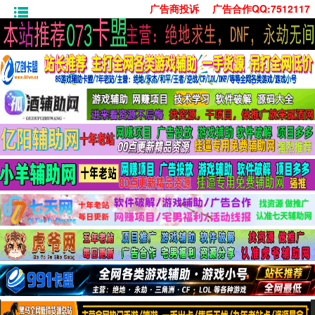
广告商投诉
广告合作QQ:7512117
首页
技术学习
安卓绿化
单机游戏
社交娱乐
系统工具
活动线报
常用办公
源码收集
值得一看