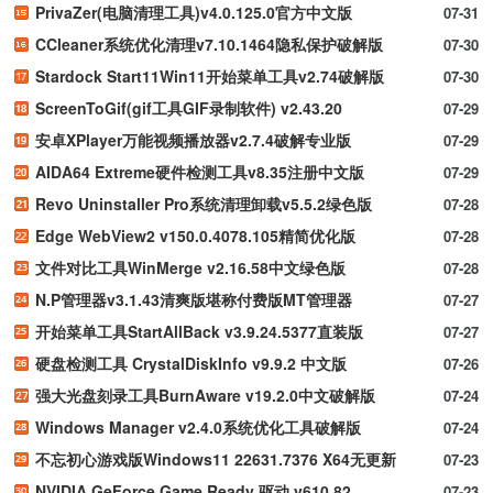
PrivaZer(电脑清理工具)v4.0.125.0官方中文版
07-31
CCleaner系统优化清理v7.10.1464隐私保护破解版
07-30
Stardock Start11Win11开始菜单工具v2.74破解版
07-30
ScreenToGif(gif工具GIF录制软件) v2.43.20
07-29
安卓XPlayer万能视频播放器v2.7.4破解专业版
07-29
AIDA64 Extreme硬件检测工具v8.35注册中文版
07-29
Revo Uninstaller Pro系统清理卸载v5.5.2绿色版
07-28
Edge WebView2 v150.0.4078.105精简优化版
07-28
文件对比工具WinMerge v2.16.58中文绿色版
07-28
N.P管理器v3.1.43清爽版堪称付费版MT管理器
07-27
开始菜单工具StartAllBack v3.9.24.5377直装版
07-27
硬盘检测工具 CrystalDiskInfo v9.9.2 中文版
07-26
强大光盘刻录工具BurnAware v19.2.0中文破解版
07-24
Windows Manager v2.4.0系统优化工具破解版
07-24
不忘初心游戏版Windows11 22631.7376 X64无更新
07-23
NVIDIA GeForce Game Ready 驱动 v610.82
07-23