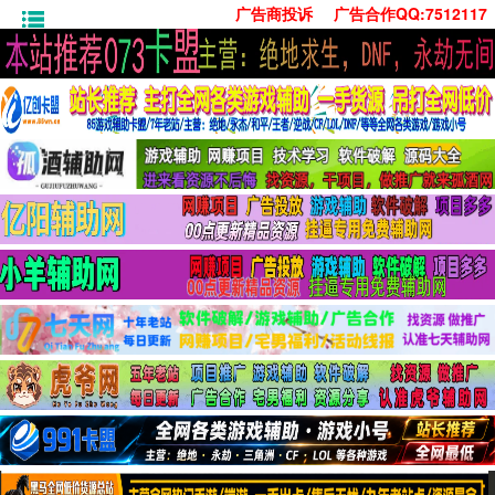
广告商投诉
广告合作QQ:7512117
首页
技术学习
安卓绿化
单机游戏
社交娱乐
系统工具
活动线报
常用办公
源码收集
值得一看