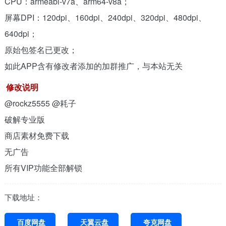
CPU：armeabi-v7a、arm64-v8a；
屏幕DPI：120dpi、160dpi、240dpi、320dpi、480dpi、
640dpi；
原始包签名已更改；
如此APP含有修改者添加的加群推广，与本站无关
修改说明
@rockz5555 @耗子
破解专业版
商店素材免费下载
无广告
所有VIP功能全部解锁
下载地址：
百度网盘
天翼云盘
夸克网盘