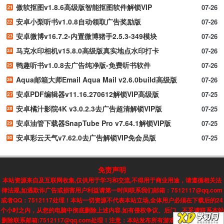
傲软抠图v1.8.6高级版智能抠图软件解锁VIP
07-26
安卓小梨听书v1.0.8自动领取广告奖励版
07-26
安卓微博v16.7.2-内置微博猪手2.5.3-349模块
07-26
马克水印相机v15.8.0高级版真实地点水印打卡
07-26
鸭趣听书v1.0.8去广告纯净版-免费听书软件
07-26
Aqua邮箱大师Email Aqua Mail v2.6.0build高级版
07-26
安卓PDF编辑器v11.16.270612解锁VIP高级版
07-25
安卓橘汁影院4K v3.0.2.3去广告超清解锁VIP版
07-25
安卓油管下载器SnapTube Pro v7.64.1解锁VIP版
07-25
安卓彩云天气v7.62.0去广告解锁VIP免会员版
07-25
免责声明
本站资源来自及互联网收集,仅供用于学习和交流,不得用于商业用途，请遵循相关法
律法规,如遇欺诈广告或损害用户利益请第一时间联系我们邮箱：7512117@qq.com
或者QQ：7512117处理！本站一切资源不代表本站立场,全体用户必须在下载后的24
个小时之内，从您的电脑中彻底删除上述内容.如有侵权争议、后门、不妥请联系本站
删除联系邮箱:7512117@qq.com处理！注意：本站发布所有游戏信息，均来自互联