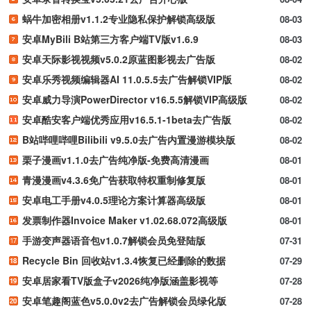
蜗牛加密相册v1.1.2专业隐私保护解锁高级版
08-03
安卓MyBili B站第三方客户端TV版v1.6.9
08-03
安卓天际影视视频v5.0.2原蓝图影视去广告版
08-02
安卓乐秀视频编辑器AI 11.0.5.5去广告解锁VIP版
08-02
安卓威力导演PowerDirector v16.5.5解锁VIP高级版
08-02
安卓酷安客户端优秀应用v16.5.1-1beta去广告版
08-02
B站哔哩哔哩Bilibili v9.5.0去广告内置漫游模块版
08-02
栗子漫画v1.1.0去广告纯净版-免费高清漫画
08-01
青漫漫画v4.3.6免广告获取特权重制修复版
08-01
安卓电工手册v4.0.5理论方案计算器高级版
08-01
发票制作器Invoice Maker v1.02.68.072高级版
08-01
手游变声器语音包v1.0.7解锁会员免登陆版
07-31
Recycle Bin 回收站v1.3.4恢复已经删除的数据
07-29
安卓居家看TV版盒子v2026纯净版涵盖影视等
07-28
安卓笔趣阁蓝色v5.0.0v2去广告解锁会员绿化版
07-28