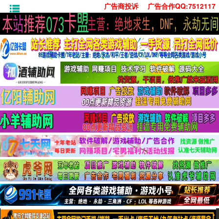
广告商投诉
广告合作QQ:7512117
首页
技术学习
安卓绿化
单机游戏
社交娱乐
系统工具
活动线报
常用办公
源码收集
值得一看