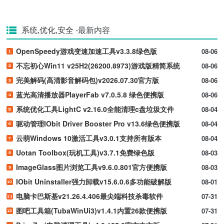
系统,优化,安全
-最新内容
OpenSpeedy游戏变速加速工具v3.3.8绿色版
08-06
不忘初心Win11 v25H2(26200.8973)游戏版精简系统
08-06
完美解码(高清影音解码包)v2026.07.30官方版
08-06
蓝光高清播放器PlayerFab v7.0.5.8 绿色便携版
08-06
系统优化工具LightC v2.16.0全能清理c盘垃圾文件
08-04
驱动管理IObit Driver Booster Pro v13.6绿色便携版
08-04
云萌Windows 10激活工具v3.0.1支持所有版本
08-04
Uotan Toolbox(玩机工具)v3.7.1免费绿色版
08-03
ImageGlass图片浏览工具v9.6.0.801官方便携版
08-03
IObit Uninstaller强力卸载v15.6.0.6多功能破解版
08-01
电脑卡巴斯基v21.26.4.406最尖端科技杀毒软件
07-31
图吧工具箱(TubaWinUi3)v1.4.1内置26款便携版
07-31