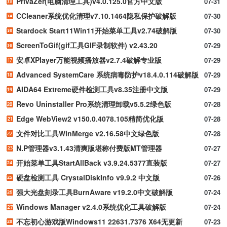
PrivaZer(电脑清理工具)v4.0.125.0官方中文版
07-31
CCleaner系统优化清理v7.10.1464隐私保护破解版
07-30
Stardock Start11Win11开始菜单工具v2.74破解版
07-30
ScreenToGif(gif工具GIF录制软件) v2.43.20
07-29
安卓XPlayer万能视频播放器v2.7.4破解专业版
07-29
Advanced SystemCare 系统病毒防护v18.4.0.114破解版
07-29
AIDA64 Extreme硬件检测工具v8.35注册中文版
07-29
Revo Uninstaller Pro系统清理卸载v5.5.2绿色版
07-28
Edge WebView2 v150.0.4078.105精简优化版
07-28
文件对比工具WinMerge v2.16.58中文绿色版
07-28
N.P管理器v3.1.43清爽版堪称付费版MT管理器
07-27
开始菜单工具StartAllBack v3.9.24.5377直装版
07-27
硬盘检测工具 CrystalDiskInfo v9.9.2 中文版
07-26
强大光盘刻录工具BurnAware v19.2.0中文破解版
07-24
Windows Manager v2.4.0系统优化工具破解版
07-24
不忘初心游戏版Windows11 22631.7376 X64无更新
07-23