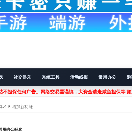
戏
社交娱乐
系统工具
活动线报
常用办公
源
不担保任何广告。网络交易需谨慎，大资金请走咸鱼担保等 如遇
v1.5-增加新功能
常用/办公/绿化