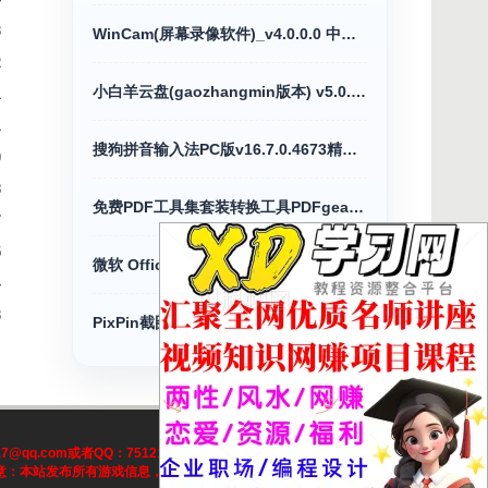
3
WinCam(屏幕录像软件)_v4.0.0.0 中文绿色版
2
小白羊云盘(gaozhangmin版本) v5.0.13绿化版
1
1
搜狗拼音输入法PC版v16.7.0.4673精简优化版
0
8
免费PDF工具集套装转换工具PDFgear v2.1.18
7
5
微软 Office 2024 长期支持版26年07月更新版
4
3
PixPin截图工具v3.4.2.1贴图多功能神器绿色版
q.com或者QQ：7512117处理！本站一切资源不代表本站立场,全
！注意：本站发布所有游戏信息，均来自互联网收集，与本站无关。请玩家