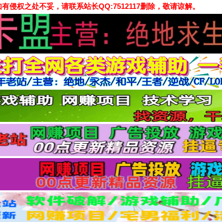
侵权之处不妥，请联系站长QQ:7512117删除，敬请谅解。