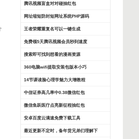
腾讯视频盲盒对对碰抽红包
网址缩短防封短网址系统PHP源码
王者荣耀重复名可以一键生成
才
免费领5天腾讯视频会员秒到速度
搜索即可找到想看的漫画资源
360电脑wifi提取安装包版本小巧
14节课读脸心理学魅力大增教程
中信证券高几率中0.38微信红包
微信鱼跃医疗点亮新征程抽红包
安卓百度云满速免费下载工具
最近更新不定时，备年货兄弟们理解下