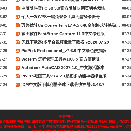
电脑版抖音PC v8.3.0官方版解决网页切换烦恼
8-03
08-0
个人开发WPS一键免登录工具无需登录账号
8-02
08-0
万兴优转UniConverter v17.4.5.648全能格式转换破解版
8-01
08-0
截图软件FastStone Capture 11.3中文绿色版
7-31
07-3
闪豆下载器(多平台视频批量下载器)v2026.07.29
7-31
07-3
PicPick Professional_v7.6.0 中文绿色便携版
7-29
07-2
Woterm(远程管理工具)v10.6.5 官方便携版
7-27
07-2
Autodesk AutoCAD 2027.1.0_中文激活版本
7-26
07-2
PixPin截图工具v3.4.2.1贴图多功能神器绿色版
7-25
07-2
IDM中文版下载利器全球下载最快神器v6.43.7
7-24
07-2
免责声明
循相关法律法规,如遇欺诈广告或损害用户利益请第一时间联系我们邮箱：7512117@q
.如有侵权争议、后门、不妥请联系本站删除联系邮箱:7512117@qq.com处理