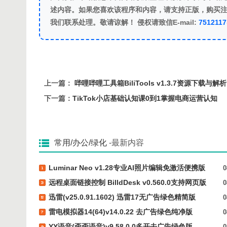
述内容。如果您喜欢该程序和内容，请支持正版，购买
我们联系处理。敬请谅解！ 侵权请致信E-mail:
751211
上一篇：
哔哩哔哩工具箱BiliTools v1.3.7资源下载与解析
下一篇：
TikTok小店基础认知课0到1掌握电商运营认知
常用/办公/绿化
-最新内容
Luminar Neo v1.28专业AI照片编辑免激活便携版
0
远程桌面链接控制 BilldDesk v0.560.0支持网页版
0
迅雷(v25.0.91.1602) 迅雷17无广告绿色精简版
0
雷电模拟器14(64)v14.0.22 去广告绿色纯净版
0
YY语音(歪歪语音)v9.58.0.0多开去广告绿色版
0