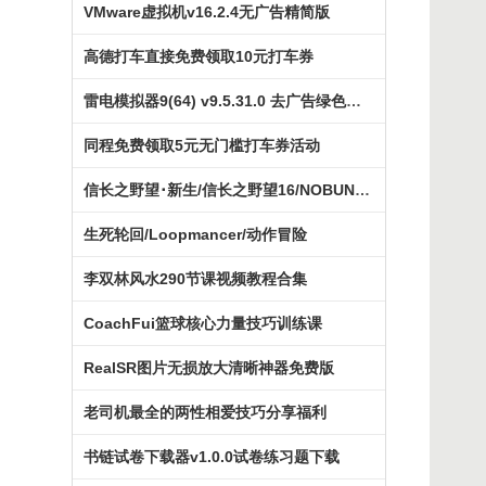
VMware虚拟机v16.2.4无广告精简版
高德打车直接免费领取10元打车券
雷电模拟器9(64) v9.5.31.0 去广告绿色纯净版
同程免费领取5元无门槛打车券活动
信长之野望･新生/信长之野望16/NOBUNAGA
生死轮回/Loopmancer/动作冒险
李双林风水290节课视频教程合集
CoachFui篮球核心力量技巧训练课
RealSR图片无损放大清晰神器免费版
老司机最全的两性相爱技巧分享福利
书链试卷下载器v1.0.0试卷练习题下载