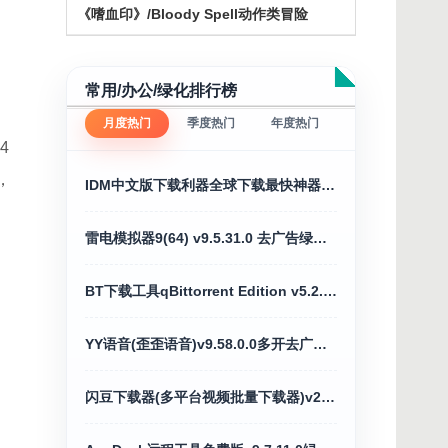
《嗜血印》/Bloody Spell动作类冒险
常用/办公/绿化排行榜
月度热门
季度热门
年度热门
4
，
IDM中文版下载利器全球下载最快神器v6.43.7
雷电模拟器9(64) v9.5.31.0 去广告绿色纯净版
BT下载工具qBittorrent Edition v5.2.3便携增强版
YY语音(歪歪语音)v9.58.0.0多开去广告绿色版
闪豆下载器(多平台视频批量下载器)v2026.07.29