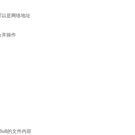
可以是网络地址
合并操作
m3u8的文件内容