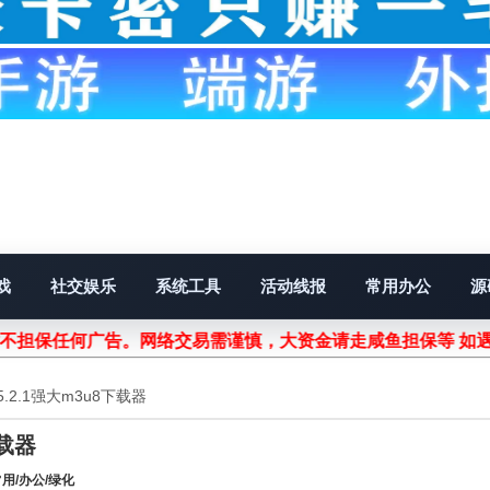
戏
社交娱乐
系统工具
活动线报
常用办公
源
站不担保任何广告。网络交易需谨慎，大资金请走咸鱼担保等 如
 v5.2.1强大m3u8下载器
下载器
用/办公/绿化