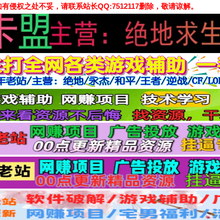
侵权之处不妥，请联系站长QQ:7512117删除，敬请谅解。