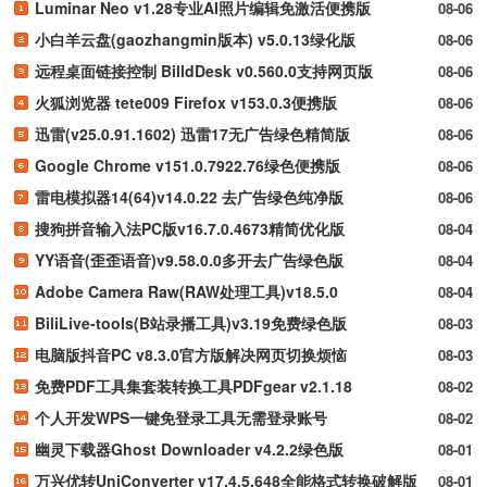
Luminar Neo v1.28专业AI照片编辑免激活便携版
08-06
小白羊云盘(gaozhangmin版本) v5.0.13绿化版
08-06
远程桌面链接控制 BilldDesk v0.560.0支持网页版
08-06
火狐浏览器 tete009 Firefox v153.0.3便携版
08-06
迅雷(v25.0.91.1602) 迅雷17无广告绿色精简版
08-06
Google Chrome v151.0.7922.76绿色便携版
08-06
雷电模拟器14(64)v14.0.22 去广告绿色纯净版
08-06
搜狗拼音输入法PC版v16.7.0.4673精简优化版
08-04
YY语音(歪歪语音)v9.58.0.0多开去广告绿色版
08-04
Adobe Camera Raw(RAW处理工具)v18.5.0
08-04
BiliLive-tools(B站录播工具)v3.19免费绿色版
08-03
电脑版抖音PC v8.3.0官方版解决网页切换烦恼
08-03
免费PDF工具集套装转换工具PDFgear v2.1.18
08-02
个人开发WPS一键免登录工具无需登录账号
08-02
幽灵下载器Ghost Downloader v4.2.2绿色版
08-01
万兴优转UniConverter v17.4.5.648全能格式转换破解版
08-01