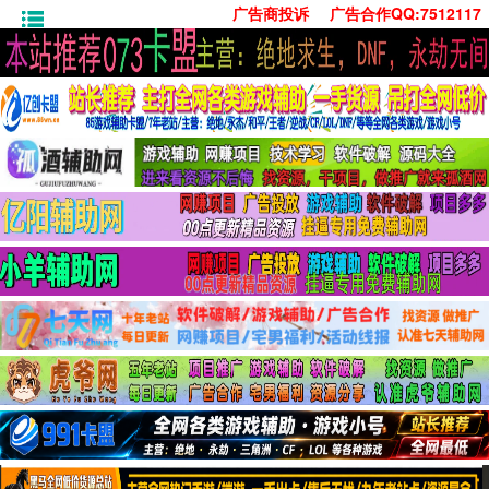
广告商投诉
广告合作QQ:7512117
首页
技术学习
安卓绿化
单机游戏
社交娱乐
系统工具
活动线报
常用办公
源码收集
值得一看