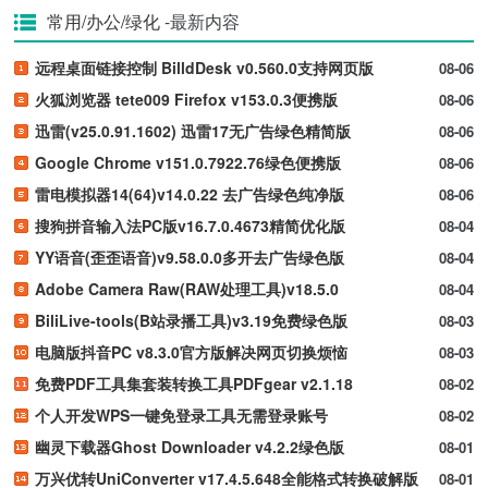
常用/办公/绿化
-最新内容
远程桌面链接控制 BilldDesk v0.560.0支持网页版
08-06
火狐浏览器 tete009 Firefox v153.0.3便携版
08-06
迅雷(v25.0.91.1602) 迅雷17无广告绿色精简版
08-06
Google Chrome v151.0.7922.76绿色便携版
08-06
雷电模拟器14(64)v14.0.22 去广告绿色纯净版
08-06
搜狗拼音输入法PC版v16.7.0.4673精简优化版
08-04
YY语音(歪歪语音)v9.58.0.0多开去广告绿色版
08-04
Adobe Camera Raw(RAW处理工具)v18.5.0
08-04
BiliLive-tools(B站录播工具)v3.19免费绿色版
08-03
电脑版抖音PC v8.3.0官方版解决网页切换烦恼
08-03
免费PDF工具集套装转换工具PDFgear v2.1.18
08-02
个人开发WPS一键免登录工具无需登录账号
08-02
幽灵下载器Ghost Downloader v4.2.2绿色版
08-01
万兴优转UniConverter v17.4.5.648全能格式转换破解版
08-01