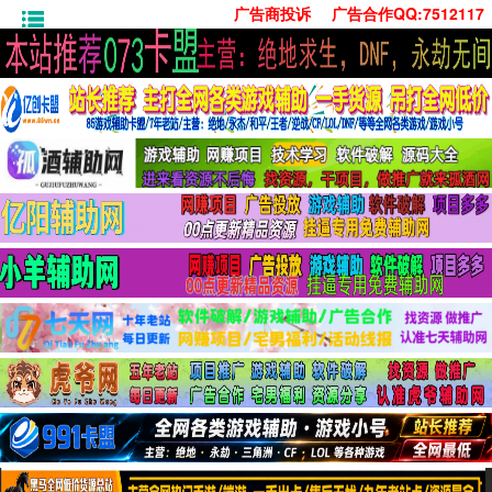
广告商投诉
广告合作QQ:7512117
首页
技术学习
安卓绿化
单机游戏
社交娱乐
系统工具
活动线报
常用办公
源码收集
值得一看