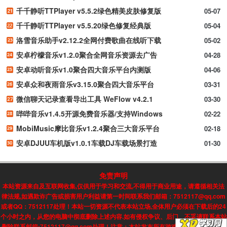
千千静听TTPlayer v5.5.2绿色精美皮肤修复版
05-07
千千静听TTPlayer v5.5.20绿色修复经典版
05-04
洛雪音乐助手v2.12.2全网付费歌曲在线听下载
05-02
安卓柠檬音乐v1.2.0聚合全网音乐资源去广告
04-28
安卓动听音乐v1.0聚合四大音乐平台内测版
04-06
安卓众和夜雨音乐v3.15.0聚合四大音乐平台
03-31
微信聊天记录查看导出工具 WeFlow v4.2.1
03-30
哔哔音乐v1.4.5开源免费音乐器/支持Windows
02-22
MobiMusic摩比音乐v1.2.4聚合三大音乐平台
02-18
安卓DJUU车机版v1.0.1车载DJ车载场景打造
01-30
免责声明
本站资源来自及互联网收集,仅供用于学习和交流,不得用于商业用途，请遵循相关法
律法规,如遇欺诈广告或损害用户利益请第一时间联系我们邮箱：7512117@qq.com
或者QQ：7512117处理！本站一切资源不代表本站立场,全体用户必须在下载后的24
个小时之内，从您的电脑中彻底删除上述内容.如有侵权争议、后门、不妥请联系本站
删除联系邮箱:7512117@qq.com处理！注意：本站发布所有游戏信息，均来自互联