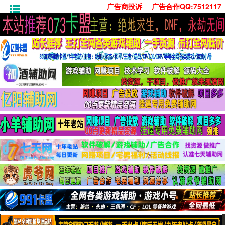
广告商投诉
广告合作QQ:7512117
首页
技术学习
安卓绿化
单机游戏
社交娱乐
系统工具
活动线报
常用办公
源码收集
值得一看