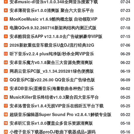
安卓music-dl音乐v1.0.0.348全网音乐搜索下载
07-24
安卓薄荷音乐v1.0.0清爽版 聚合六大音乐平台
07-23
MoeKoeMusic v1.6.9酷狗概念版 自动领取VIP
07-23
电脑QQv9.9.32.260716新架构结构内测正式版
07-18
安卓酷我音乐APP v12.1.8.0去广告破解豪华VIP版
07-15
2026新款重低音车载音乐U盘DJ流行经典32G
07-06
听下音乐v2.2.4 plus纯净版/秒杀全网VIP音乐
06-29
安卓音乐魔方v0.1.8聚合三大音源免费清爽版
06-22
网易云音乐PC版_v3.1.34.205281绿色便携版
06-19
QQ音乐PC版v22.26.00 QQ音乐去广告绿色版
06-09
安卓DB音乐(蛋播音乐)海量歌曲各种热门音乐
06-02
MusicKiller音乐终结者v1.0.3聚合四大音乐平台
05-25
安卓洛雪音乐v1.8.4无损VIP音乐在线听五平台下载
05-25
超级音乐编辑器Super Sound Pro v2.8.4.1解锁专业版
05-22
安卓听汇音乐v1.0.0覆盖众多音乐资源清爽版
05-18
小橙子音乐下载器proDJ歌曲下载器成品+源码
05-16