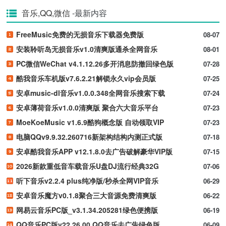
音乐,QQ,微信
-最新内容
FreeMusic免费的无损音乐下载器免费版
08-07
安装聆听岛无损音乐v1.0清爽版通杀全网音乐
08-01
PC微信WeChat v4.1.12.26多开消息防撤回绿色版
07-28
酷我音乐车机版v7.6.2.21解锁永久vip会员版
07-25
安卓music-dl音乐v1.0.0.348全网音乐搜索下载
07-24
安卓薄荷音乐v1.0.0清爽版 聚合六大音乐平台
07-23
MoeKoeMusic v1.6.9酷狗概念版 自动领取VIP
07-23
电脑QQv9.9.32.260716新架构结构内测正式版
07-18
安卓酷我音乐APP v12.1.8.0去广告破解豪华VIP版
07-15
2026新款重低音车载音乐U盘DJ流行经典32G
07-06
听下音乐v2.2.4 plus纯净版/秒杀全网VIP音乐
06-29
安卓音乐魔方v0.1.8聚合三大音源免费清爽版
06-22
网易云音乐PC版_v3.1.34.205281绿色便携版
06-19
QQ音乐PC版v22.26.00 QQ音乐去广告绿色版
06-09