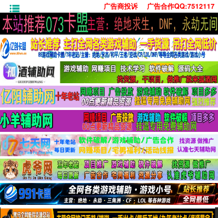
广告商投诉
广告合作QQ:7512117
首页
技术学习
安卓绿化
单机游戏
社交娱乐
系统工具
活动线报
常用办公
源码收集
值得一看