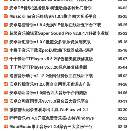
安卓DB音乐(蛋播音乐)海量歌曲各种热门音乐
06-02
MusicKiller音乐终结者v1.0.3聚合四大音乐平台
05-25
安卓洛雪音乐v1.8.4无损VIP音乐在线听五平台下载
05-25
超级音乐编辑器Super Sound Pro v2.8.4.1解锁专业版
05-22
安卓听汇音乐v1.0.0覆盖众多音乐资源清爽版
05-18
小橙子音乐下载器proDJ歌曲下载器成品+源码
05-16
千千静听TTPlayer v5.5.2绿色精美皮肤修复版
05-07
千千静听TTPlayer v5.5.20绿色修复经典版
05-04
洛雪音乐助手v2.12.2全网付费歌曲在线听下载
05-02
安卓柠檬音乐v1.2.0聚合全网音乐资源去广告
04-28
安卓动听音乐v1.0聚合四大音乐平台内测版
04-06
安卓众和夜雨音乐v3.15.0聚合四大音乐平台
03-31
微信聊天记录查看导出工具 WeFlow v4.2.1
03-30
哔哔音乐v1.4.5开源免费音乐器/支持Windows
02-22
MobiMusic摩比音乐v1.2.4聚合三大音乐平台
02-18