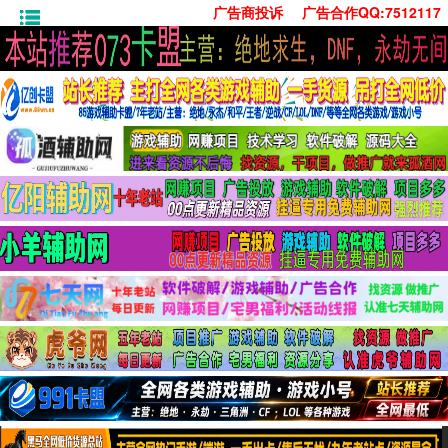
广告商投诉
广告合作QQ:7512117
首页
技术学习
安卓绿化
单机游戏
社交娱乐
系统工具
活动线报
常用办公
源码收集
值得一看