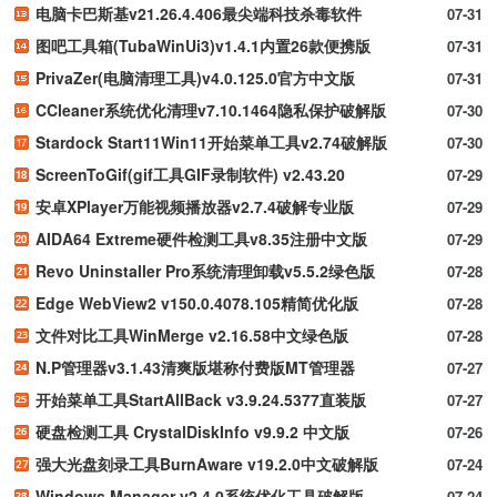
电脑卡巴斯基v21.26.4.406最尖端科技杀毒软件
07-31
图吧工具箱(TubaWinUi3)v1.4.1内置26款便携版
07-31
PrivaZer(电脑清理工具)v4.0.125.0官方中文版
07-31
CCleaner系统优化清理v7.10.1464隐私保护破解版
07-30
Stardock Start11Win11开始菜单工具v2.74破解版
07-30
ScreenToGif(gif工具GIF录制软件) v2.43.20
07-29
安卓XPlayer万能视频播放器v2.7.4破解专业版
07-29
AIDA64 Extreme硬件检测工具v8.35注册中文版
07-29
Revo Uninstaller Pro系统清理卸载v5.5.2绿色版
07-28
Edge WebView2 v150.0.4078.105精简优化版
07-28
文件对比工具WinMerge v2.16.58中文绿色版
07-28
N.P管理器v3.1.43清爽版堪称付费版MT管理器
07-27
开始菜单工具StartAllBack v3.9.24.5377直装版
07-27
硬盘检测工具 CrystalDiskInfo v9.9.2 中文版
07-26
强大光盘刻录工具BurnAware v19.2.0中文破解版
07-24
Windows Manager v2.4.0系统优化工具破解版
07-24