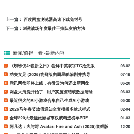
上一篇：
百度网盘浏览器高速下载免封号
下一篇：
刺激战场年度最佳干掉队友的方法
新闻/值得一看
-最新内容
《蜘蛛侠4:崭新之日》尝鲜中英双字TC抢先版
08-02
功夫女足 (2026)尝鲜版由周星驰编剧并执导
07-16
腾讯网盘即将上线，有微云为何还出新网盘
06-20
网盘大清洗开始了...用户实施冻结或数据清除
06-03
最近很火的AI小游戏合集自己生成AI小游戏
05-30
2026马年春节放假通知全套模板多款式样式
02-04
全球220大最佳旅游城市权威精选榜单PDF
01-03
阿凡达：火与烬 Avatar: Fire and Ash (2025)尝鲜版
12-20