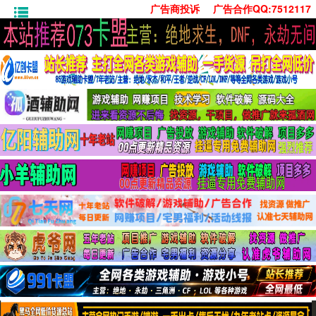
广告商投诉
广告合作QQ:7512117
首页
技术学习
安卓绿化
单机游戏
社交娱乐
系统工具
活动线报
常用办公
源码收集
值得一看