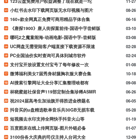
123云盘免费用户权益调整了现在就是一坨
11-27
小红书去水印下载网页版无水印视频与图片
08-26
160+款全网真正免费可商用精品字体合集
06-16
《唐探1900》唐人街探案前传-国语中字尝鲜版
03-10
哪吒2之魔童闹海-动画电影-国语中字-尝鲜版
03-08
UC网盘无需登陆客户端直接下载资源不限速
02-28
PC全国油价实时查询可具体到城市软件
02-24
支付宝开放设置支付宝号了每年修改一次
01-08
微博福利美女7届秀身材腿胸衣服大赛合集
10-18
AI搜索引擎网址大全分享汇集整理啥都有
09-08
林晓蜜超社保音声119部定制合集珍稀ASMR
06-26
祝2024届高考生加油旗开得胜进金榜题名
06-05
抖音买的u盘精选歌单音乐共30GB无损车载
05-28
短视频去水印支持全网快手抖音火山等
01-19
百度图床在线上传网页版-图片外链必备
01-07
3100份各大庆典的司仪主持人台词大全
12-09