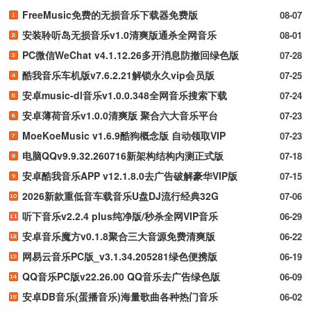
FreeMusic免费的无损音乐下载器免费版
08-07
安装聆听岛无损音乐v1.0清爽版通杀全网音乐
08-01
PC微信WeChat v4.1.12.26多开消息防撤回绿色版
07-28
酷我音乐车机版v7.6.2.21解锁永久vip会员版
07-25
安卓music-dl音乐v1.0.0.348全网音乐搜索下载
07-24
安卓薄荷音乐v1.0.0清爽版 聚合六大音乐平台
07-23
MoeKoeMusic v1.6.9酷狗概念版 自动领取VIP
07-23
电脑QQv9.9.32.260716新架构结构内测正式版
07-18
安卓酷我音乐APP v12.1.8.0去广告破解豪华VIP版
07-15
2026新款重低音车载音乐U盘DJ流行经典32G
07-06
听下音乐v2.2.4 plus纯净版/秒杀全网VIP音乐
06-29
安卓音乐魔方v0.1.8聚合三大音源免费清爽版
06-22
网易云音乐PC版_v3.1.34.205281绿色便携版
06-19
QQ音乐PC版v22.26.00 QQ音乐去广告绿色版
06-09
安卓DB音乐(蛋播音乐)海量歌曲各种热门音乐
06-02