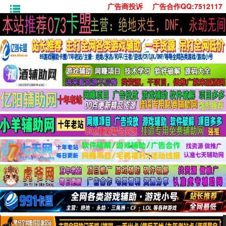
广告商投诉
广告合作QQ:7512117
首页
技术学习
安卓绿化
单机游戏
社交娱乐
系统工具
活动线报
常用办公
源码收集
值得一看