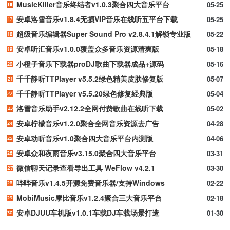
MusicKiller音乐终结者v1.0.3聚合四大音乐平台
05-25
安卓洛雪音乐v1.8.4无损VIP音乐在线听五平台下载
05-25
超级音乐编辑器Super Sound Pro v2.8.4.1解锁专业版
05-22
安卓听汇音乐v1.0.0覆盖众多音乐资源清爽版
05-18
小橙子音乐下载器proDJ歌曲下载器成品+源码
05-16
千千静听TTPlayer v5.5.2绿色精美皮肤修复版
05-07
千千静听TTPlayer v5.5.20绿色修复经典版
05-04
洛雪音乐助手v2.12.2全网付费歌曲在线听下载
05-02
安卓柠檬音乐v1.2.0聚合全网音乐资源去广告
04-28
安卓动听音乐v1.0聚合四大音乐平台内测版
04-06
安卓众和夜雨音乐v3.15.0聚合四大音乐平台
03-31
微信聊天记录查看导出工具 WeFlow v4.2.1
03-30
哔哔音乐v1.4.5开源免费音乐器/支持Windows
02-22
MobiMusic摩比音乐v1.2.4聚合三大音乐平台
02-18
安卓DJUU车机版v1.0.1车载DJ车载场景打造
01-30