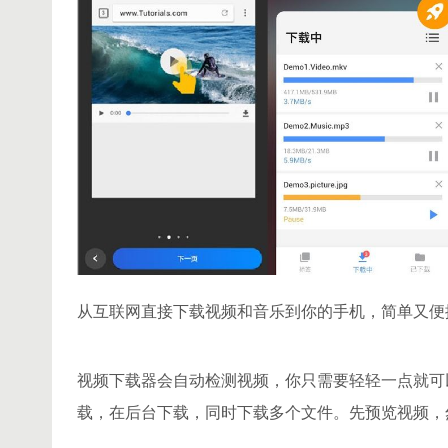
从互联网直接下载视频和音乐到你的手机，简单又便
视频下载器会自动检测视频，你只需要轻轻一点就可
载，在后台下载，同时下载多个文件。先预览视频，