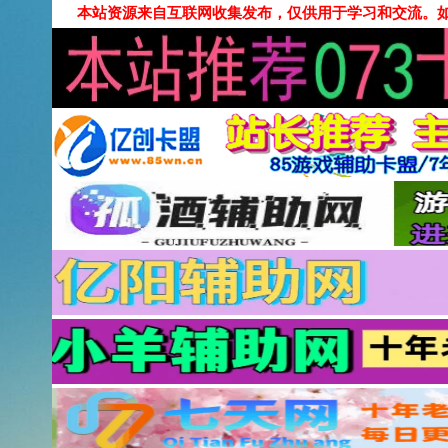
本站资源来自互联网收集发布，仅供用于学习和交流。如有