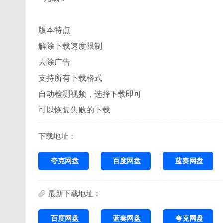
版本特点
解除下载速度限制
去除广告
支持所有下载格式
自动检测视频，选择下载即可
可以恢复失败的下载
下载地址：
夸克网盘
百度网盘
蓝奏网盘
最新下载地址：
百度网盘
蓝奏网盘
夸克网盘