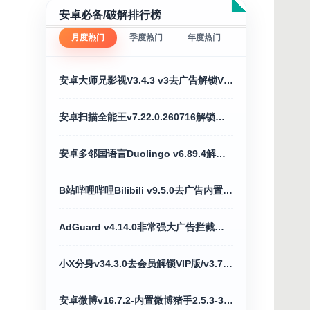
安卓必备/破解排行榜
月度热门
季度热门
年度热门
安卓大师兄影视V3.4.3 v3去广告解锁VIP会员破解版
安卓扫描全能王v7.22.0.260716解锁破解VIP会员版
安卓多邻国语言Duolingo v6.89.4解锁VIP付费版
B站哔哩哔哩Bilibili v9.5.0去广告内置漫游模块版
AdGuard v4.14.0非常强大广告拦截神器高级版
小X分身v34.3.0去会员解锁VIP版/v3.7.1国际版
安卓微博v16.7.2-内置微博猪手2.5.3-349模块