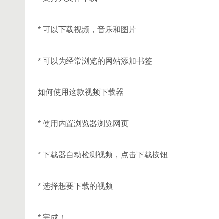
* 可以下载视频，音乐和图片
* 可以为经常浏览的网站添加书签
如何使用这款视频下载器
* 使用内置浏览器浏览网页
* 下载器自动检测视频，点击下载按钮
* 选择想要下载的视频
* 完成！