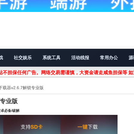
戏
社交娱乐
系统工具
活动线报
常用办公
源
不担保任何广告。网络交易需谨慎，大资金请走咸鱼担保等 如遇
视频下载器v2.6.7解锁专业版
解锁专业版
安卓必备/破解