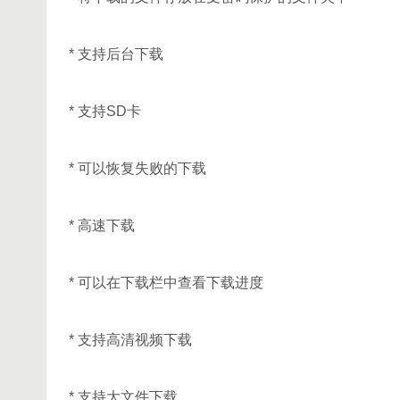
* 支持后台下载
* 支持SD卡
* 可以恢复失败的下载
* 高速下载
* 可以在下载栏中查看下载进度
* 支持高清视频下载
* 支持大文件下载