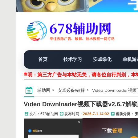
首页
技术学习
安卓绿化
单机游
声明：第三方广告与本站无关，请各位自行判别，本站
辅助网
安卓必备/破解
Video Downloader
Video Downloader视频下载器v2.6.7
发布：
678辅助网
发布时间：
2026-7-1 14:02
当前分类：