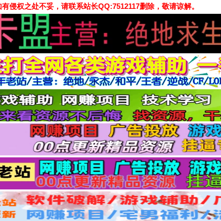
侵权之处不妥，请联系站长QQ:7512117删除，敬请谅解。