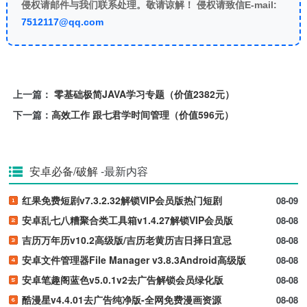
侵权请邮件与我们联系处理。敬请谅解！ 侵权请致信E-mail:
7512117@qq.com
上一篇：
零基础极简JAVA学习专题（价值2382元）
下一篇：
高效工作 跟七君学时间管理（价值596元）
安卓必备/破解
-最新内容
红果免费短剧v7.3.2.32解锁VIP会员版热门短剧
08-09
安卓乱七八糟聚合类工具箱v1.4.27解锁VIP会员版
08-08
吉历万年历v10.2高级版/吉历老黄历吉日择日宜忌
08-08
安卓文件管理器File Manager v3.8.3Android高级版
08-08
安卓笔趣阁蓝色v5.0.1v2去广告解锁会员绿化版
08-08
酷漫星v4.4.01去广告纯净版-全网免费漫画资源
08-08