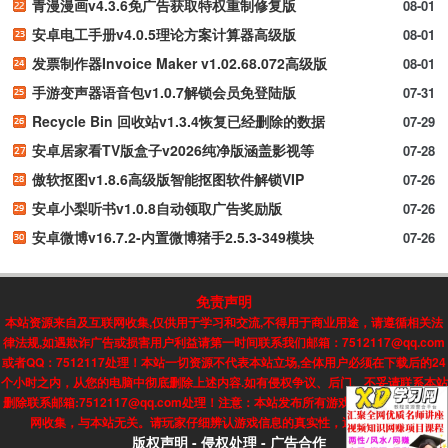
青漫漫画v4.3.6免广告获取特权重制修复版
08-01
安卓电工手册v4.0.5理论方案计算器高级版
08-01
发票制作器Invoice Maker v1.02.68.072高级版
08-01
手游变声器语音包v1.0.7解锁会员免登陆版
07-31
Recycle Bin 回收站v1.3.4恢复已经删除的数据
07-29
安卓居家看TV版盒子v2026纯净版涵盖影视等
07-28
傲软抠图v1.8.6高级版智能抠图软件解锁VIP
07-26
安卓小梨听书v1.0.8自动领取广告奖励版
07-26
安卓微博v16.7.2-内置微博猪手2.5.3-349模块
07-26
免责声明
本站资源来自及互联网收集,仅供用于学习和交流,不得用于商业用途，请遵循相关法
律法规,如遇欺诈广告或损害用户利益请第一时间联系我们邮箱：7512117@qq.com
或者QQ：7512117处理！本站一切资源不代表本站立场,全体用户必须在下载后的24
个小时之内，从您的电脑中彻底删除上述内容.如有侵权争议、后门、不妥请联系本站
删除联系邮箱:7512117@qq.com处理！注意：本站发布所有游戏信息，均来自互联
网收集，与本站无关。请玩家仔细辨认游戏信息的真实性，避免上当受骗!
版权声明
-
侵权处理
-
广告合作