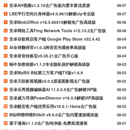
安卓AH视频v1.2.10去广告版内置丰富优质源
08-07
LBE平行空间分身神器v4.0.9612解锁vip专业版
08-07
安卓MobiOffice v16.5.60515解锁免广告高级版
08-06
安卓网络工具Fing Network Tools v12.13.2去广告版
08-06
安卓谷歌商店客户端 Google Play Store v52.4.42
08-04
AI全球翻译官v1.0.3跨语言沟通效率高级版
08-04
安卓录音转换宝v5.05.21去广告开心版
08-04
蜗牛加密相册v1.1.2专业隐私保护解锁高级版
08-03
安卓MyBili B站第三方客户端TV版v1.6.9
08-03
安卓天际影视视频v5.0.2原蓝图影视去广告版
08-02
安卓乐秀视频编辑器AI 11.0.5.5去广告解锁VIP版
08-02
安卓威力导演PowerDirector v16.5.5解锁VIP高级版
08-02
安卓酷安客户端优秀应用v16.5.1-1beta去广告版
08-02
B站哔哩哔哩Bilibili v9.5.0去广告内置漫游模块版
08-02
栗子漫画v1.1.0去广告纯净版-免费高清漫画
08-01