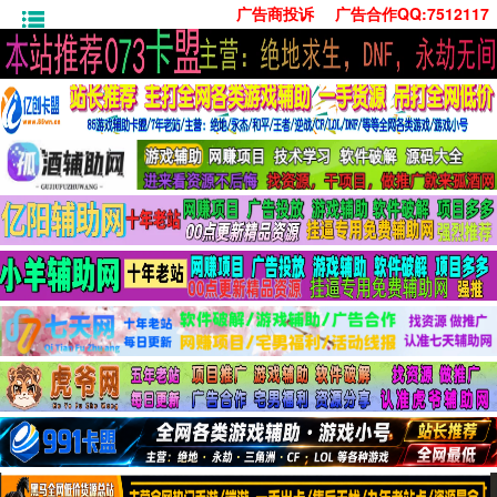
广告商投诉
广告合作QQ:7512117
首页
技术学习
安卓绿化
单机游戏
社交娱乐
系统工具
活动线报
常用办公
源码收集
值得一看