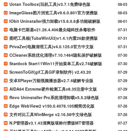
Uotan Toolbox(玩机工具)v3.7.1免费绿色版
08-03
ImageGlass图片浏览工具v9.6.0.801官方便携版
08-03
IObit Uninstaller强力卸载v15.6.0.6多功能破解版
08-01
电脑卡巴斯基v21.26.4.406最尖端科技杀毒软件
07-31
图吧工具箱(TubaWinUi3)v1.4.1内置26款便携版
07-31
PrivaZer(电脑清理工具)v4.0.125.0官方中文版
07-31
CCleaner系统优化清理v7.10.1464隐私保护破解版
07-30
Stardock Start11Win11开始菜单工具v2.74破解版
07-30
ScreenToGif(gif工具GIF录制软件) v2.43.20
07-29
安卓XPlayer万能视频播放器v2.7.4破解专业版
07-29
AIDA64 Extreme硬件检测工具v8.35注册中文版
07-29
Revo Uninstaller Pro系统清理卸载v5.5.2绿色版
07-28
Edge WebView2 v150.0.4078.105精简优化版
07-28
文件对比工具WinMerge v2.16.58中文绿色版
07-28
N.P管理器v3.1.43清爽版堪称付费版MT管理器
07-27