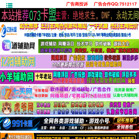
广告商投诉
广告合作QQ:7512117
首页
技术学习
安卓绿化
单机游戏
社交娱乐
系统工具
活动线报
常用办公
源码收集
值得一看