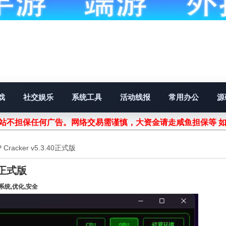
戏
社交娱乐
系统工具
活动线报
常用办公
源
不担保任何广告。网络交易需谨慎，大资金请走咸鱼担保等 如遇
acker v5.3.40正式版
0正式版
系统,优化,安全