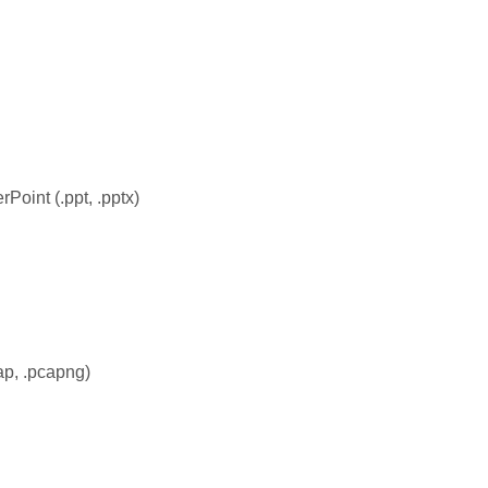
Point (.ppt, .pptx)
, .pcapng)