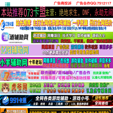
广告商投诉
广告合作QQ:7512117
首页
技术学习
安卓绿化
单机游戏
社交娱乐
系统工具
活动线报
常用办公
源码收集
值得一看