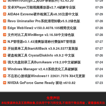
ScreenToGif(gif工具GIF录制软件) v2.43.20
07-29
安卓XPlayer万能视频播放器v2.7.4破解专业版
07-29
AIDA64 Extreme硬件检测工具v8.35注册中文版
07-29
Revo Uninstaller Pro系统清理卸载v5.5.2绿色版
07-28
Edge WebView2 v150.0.4078.105精简优化版
07-28
文件对比工具WinMerge v2.16.58中文绿色版
07-28
N.P管理器v3.1.43清爽版堪称付费版MT管理器
07-27
开始菜单工具StartAllBack v3.9.24.5377直装版
07-27
硬盘检测工具 CrystalDiskInfo v9.9.2 中文版
07-26
强大光盘刻录工具BurnAware v19.2.0中文破解版
07-24
Windows Manager v2.4.0系统优化工具破解版
07-24
不忘初心游戏版Windows11 22631.7376 X64无更新
07-23
NVIDIA GeForce Game Ready 驱动 v610.82
07-23
免责声明
本站资源来自及互联网收集,仅供用于学习和交流,不得用于商业用途，请遵循相关法