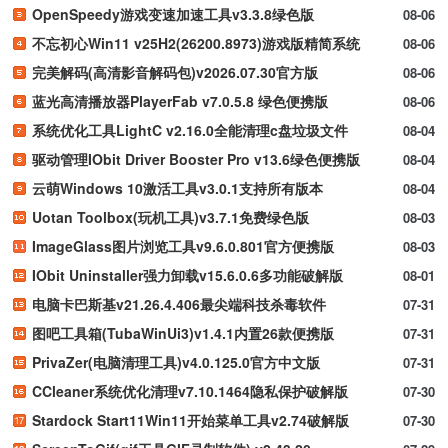
OpenSpeedy游戏变速加速工具v3.3.8绿色版
08-06
不忘初心Win11 v25H2(26200.8973)游戏版精简系统
08-06
完美解码(高清影音解码包)v2026.07.30官方版
08-06
蓝光高清播放器PlayerFab v7.0.5.8 绿色便携版
08-06
系统优化工具LightC v2.16.0全能清理c盘垃圾文件
08-04
驱动管理IObit Driver Booster Pro v13.6绿色便携版
08-04
云萌Windows 10激活工具v3.0.1支持所有版本
08-04
Uotan Toolbox(玩机工具)v3.7.1免费绿色版
08-03
ImageGlass图片浏览工具v9.6.0.801官方便携版
08-03
IObit Uninstaller强力卸载v15.6.0.6多功能破解版
08-01
电脑卡巴斯基v21.26.4.406最尖端科技杀毒软件
07-31
图吧工具箱(TubaWinUi3)v1.4.1内置26款便携版
07-31
PrivaZer(电脑清理工具)v4.0.125.0官方中文版
07-31
CCleaner系统优化清理v7.10.1464隐私保护破解版
07-30
Stardock Start11Win11开始菜单工具v2.74破解版
07-30