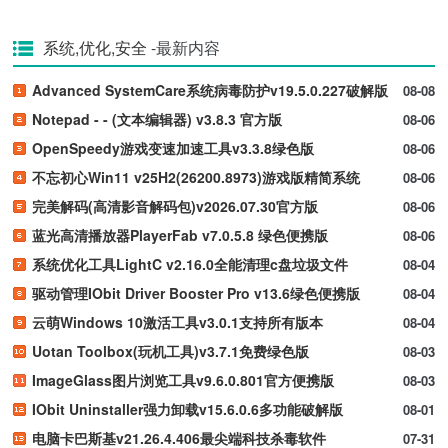
系统,优化,安全
-最新内容
Advanced SystemCare系统病毒防护v19.5.0.227破解版
08-08
Notepad - - (文本编辑器) v3.8.3 官方版
08-06
OpenSpeedy游戏变速加速工具v3.3.8绿色版
08-06
不忘初心Win11 v25H2(26200.8973)游戏版精简系统
08-06
完美解码(高清影音解码包)v2026.07.30官方版
08-06
蓝光高清播放器PlayerFab v7.0.5.8 绿色便携版
08-06
系统优化工具LightC v2.16.0全能清理c盘垃圾文件
08-04
驱动管理IObit Driver Booster Pro v13.6绿色便携版
08-04
云萌Windows 10激活工具v3.0.1支持所有版本
08-04
Uotan Toolbox(玩机工具)v3.7.1免费绿色版
08-03
ImageGlass图片浏览工具v9.6.0.801官方便携版
08-03
IObit Uninstaller强力卸载v15.6.0.6多功能破解版
08-01
电脑卡巴斯基v21.26.4.406最尖端科技杀毒软件
07-31