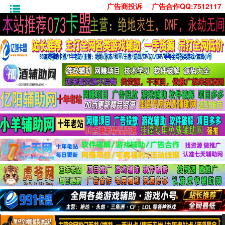
广告商投诉
广告合作QQ:7512117
首页
技术学习
安卓绿化
单机游戏
社交娱乐
系统工具
活动线报
常用办公
源码收集
值得一看