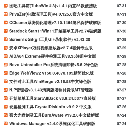
图吧工具箱(TubaWinUi3)v1.4.1内置26款便携版
07-31
PrivaZer(电脑清理工具)v4.0.125.0官方中文版
07-31
CCleaner系统优化清理v7.10.1464隐私保护破解版
07-30
Stardock Start11Win11开始菜单工具v2.74破解版
07-30
ScreenToGif(gif工具GIF录制软件) v2.43.20
07-29
安卓XPlayer万能视频播放器v2.7.4破解专业版
07-29
AIDA64 Extreme硬件检测工具v8.35注册中文版
07-29
Revo Uninstaller Pro系统清理卸载v5.5.2绿色版
07-28
Edge WebView2 v150.0.4078.105精简优化版
07-28
文件对比工具WinMerge v2.16.58中文绿色版
07-28
N.P管理器v3.1.43清爽版堪称付费版MT管理器
07-27
开始菜单工具StartAllBack v3.9.24.5377直装版
07-27
硬盘检测工具 CrystalDiskInfo v9.9.2 中文版
07-26
强大光盘刻录工具BurnAware v19.2.0中文破解版
07-24
Windows Manager v2.4.0系统优化工具破解版
07-24