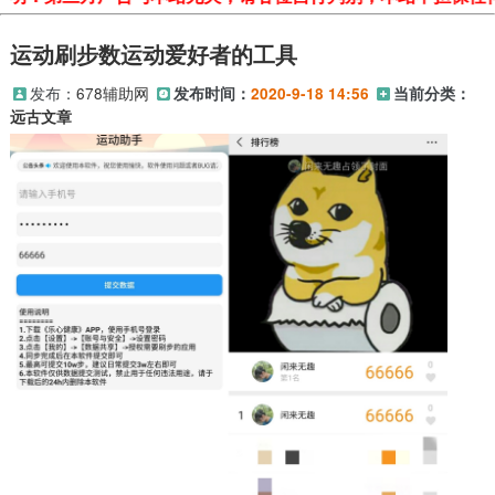
运动刷步数运动爱好者的工具
发布：
678辅助网
发布时间：
2020-9-18 14:56
当前分类：
远古文章