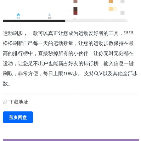
运动刷步，一款可以真正让您成为运动爱好者的工具，轻轻
松松刷新自己每一天的运动数量，让您的运动步数保持在最
高的排行榜中，直接秒掉所有的小伙伴，让你无时无刻都在
运动，让您足不出户也能霸占好友的排行榜，输入信息一键
刷取，非常方便，每日上限10w步。 支持Q,V以及其他全部步
数。
下载地址
蓝奏网盘