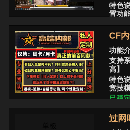
特色
置功
已稳
商品价
CF
功能
支持系
高】
特色说
竞技
已稳
商品价
石
过网