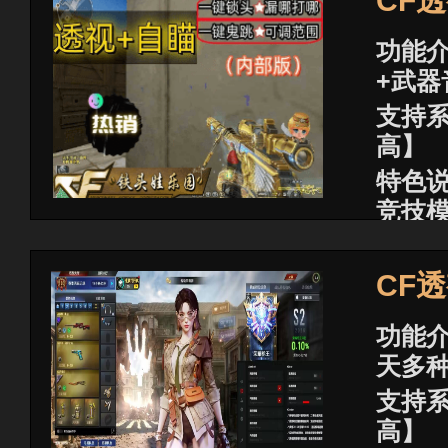
CF
功能介
+武器
支持系
高】
特色说
竞技
已稳
商品价
CF
功能介
天多
支持系
高】