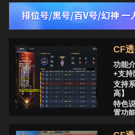
CF
功能介
+支持
支持系
高】
特色
置功
已稳
商品价